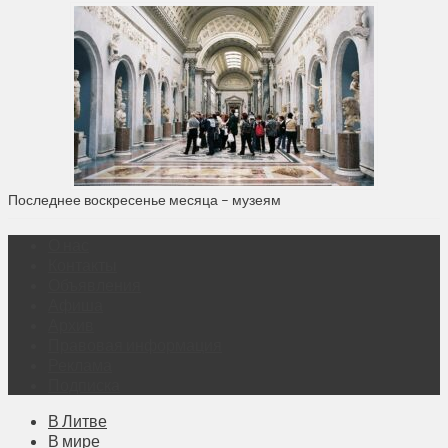
Последнее воскресенье месяца – музеям
О нас
Контакты
Объявления
Афиша
Архив
Правовая информация
Реклама
Подписка
В Литве
В мире