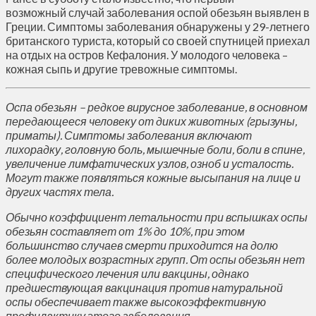
возможный случай заболевания оспой обезьян выявлен в
Греции. Симптомы заболевания обнаружены у 29-летнего
британского туриста, который со своей спутницей приехал
на отдых на остров Кефалония. У молодого человека –
кожная сыпь и другие тревожные симптомы.
Оспа обезьян – редкое вирусное заболевание, в основном
передающееся человеку от диких животных (грызуны,
приматы). Симптомы заболевания включают
лихорадку, головную боль, мышечные боли, боли в спине,
увеличение лимфатических узлов, озноб и усталость.
Могут также появляться кожные высыпания на лице и
других частях тела.
Обычно коэффициент летальности при вспышках оспы
обезьян составляет от 1% до 10%, при этом
большинство случаев смерти приходится на долю
более молодых возрастных групп. От оспы обезьян нет
специфического лечения или вакцины, однако
предшествующая вакцинация против натуральной
оспы обеспечивает также высокоэффективную
профилактику этого заболевания.