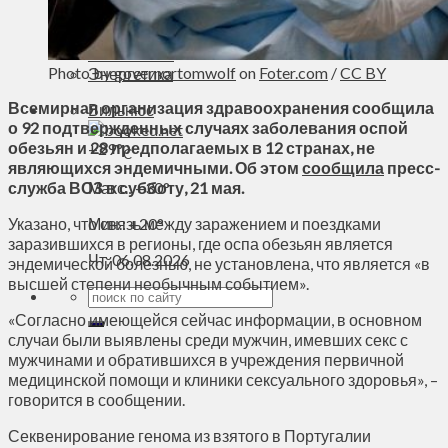
Духовное пространство
Спорт
Технологии
Photo by
governortomwolf
on
Foter.com
/
CC BY
Энергетика
Всемирная организация здравоохранения сообщила
Вильнюс
о 92 подтвержденных случаях заболевания оспой
обезьян и 28 предполагаемых в 12 странах, не
+
29°
C
являющихся эндемичными. Об этом
сообщила
пресс-
служба ВОЗ в субботу, 21 мая.
Макс.:
+
30°
Указано, что связь между заражением и поездками
Мин.:
+
20°
заразившихся в регионы, где оспа обезьян является
Чт, 06.08.2026
эндемической болезнью, не установлена, что является «в
высшей степени необычным событием».
«Согласно имеющейся сейчас информации, в основном
случаи были выявлены среди мужчин, имевших секс с
мужчинами и обратившихся в учреждения первичной
медицинской помощи и клиники сексуального здоровья», –
говорится в сообщении.
Секвенирование генома из взятого в Португалии