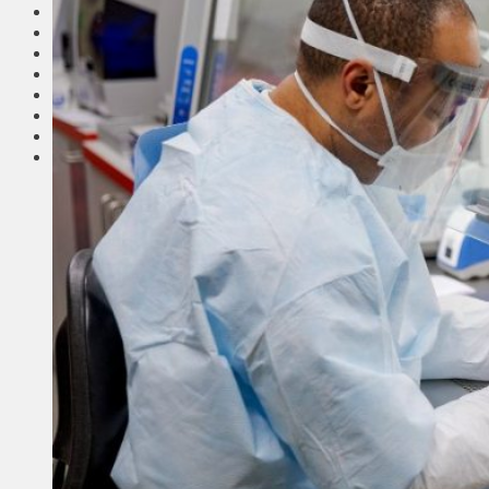
Соседи
Транспорт
Выбор читателей
Калейдоскоп
Армия
Сейм Литвы
Культура
Больше
Фоторепортаж
Туризм
ЛК рекомендует
Сеньорам
Образование
Здравоохранение
Экология
Происшествия
Приграничье
Деньги
Визиты
Выборы
Агроновости
Едим дома
Ищу семью