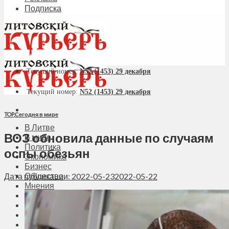
Подписка
Текущий номер:
N52 (1453) 29 декабря
Текущий номер:
N52 (1453) 29 декабря
TOP
,
Сегодня в мире
В Литве
ВОЗ обновила данные по случаям
В мире
Политика
оспы обезьян
Экономика
Бизнес
Общество
Дата публикации: 2022-05-23
2022-05-22
Мнения
Вильнюс
Клайпеда
Висагинас
Регионы