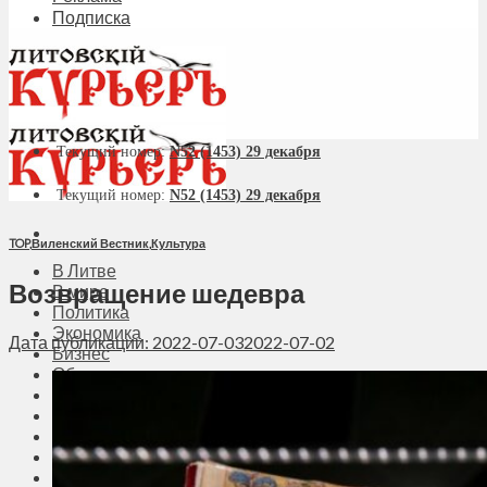
Подписка
Текущий номер:
N52 (1453) 29 декабря
Текущий номер:
N52 (1453) 29 декабря
TOP
,
Виленский Вестник
,
Культура
В Литве
Возвращение шедевра
В мире
Политика
Экономика
Дата публикации: 2022-07-03
2022-07-02
Бизнес
Общество
Мнения
Вильнюс
Клайпеда
Висагинас
Регионы