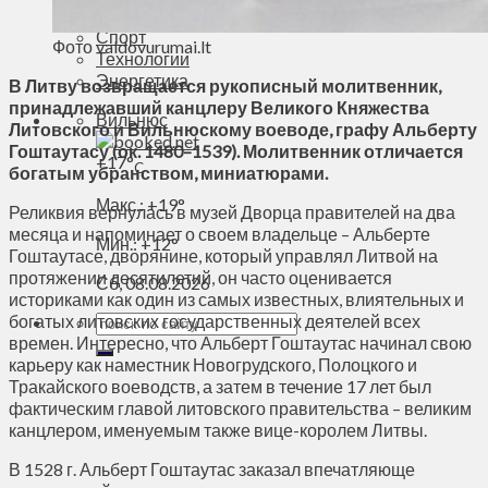
Духовное пространство
Спорт
Фото valdovurumai.lt
Технологии
Энергетика
В Литву возвращается рукописный молитвенник,
принадлежавший канцлеру Великого Княжества
Вильнюс
Литовского и Вильнюскому воеводе, графу Альберту
Гоштаутасу (ок. 1480–1539). Молитвенник отличается
+
17°
C
богатым убранством, миниатюрами.
Макс.:
+
19°
Реликвия вернулась в музей Дворца правителей на два
месяца и напоминает о своем владельце – Альберте
Мин.:
+
12°
Гоштаутасе, дворянине, который управлял Литвой на
протяжении десятилетий, он часто оценивается
Сб, 08.08.2026
историками как один из самых известных, влиятельных и
богатых литовских государственных деятелей всех
времен. Интересно, что Альберт Гоштаутас начинал свою
карьеру как наместник Новогрудского, Полоцкого и
Тракайского воеводств, а затем в течение 17 лет был
фактическим главой литовского правительства – великим
канцлером, именуемым также вице-королем Литвы.
В 1528 г. Альберт Гоштаутас заказал впечатляюще