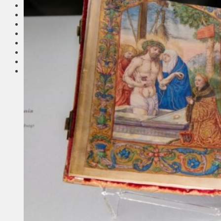
Соседи
Транспорт
Выбор читателей
Калейдоскоп
Армия
Сейм Литвы
Культура
Больше
Фоторепортаж
Туризм
ЛК рекомендует
Сеньорам
Образование
Здравоохранение
Экология
Происшествия
Приграничье
Деньги
Визиты
Выборы
Агроновости
Едим дома
Ищу семью