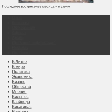
Последнее воскресенье месяца – музеям
О нас
Контакты
Объявления
Афиша
Архив
Правовая информация
Реклама
Подписка
В Литве
В мире
Политика
Экономика
Бизнес
Общество
Мнения
Вильнюс
Клайпеда
Висагинас
Регионы