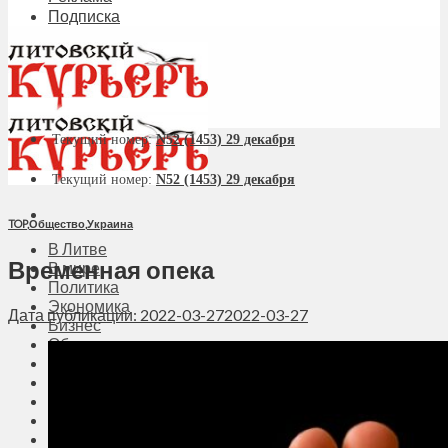
Подписка
Текущий номер:
N52 (1453) 29 декабря
Текущий номер:
N52 (1453) 29 декабря
TOP
,
Общество
,
Украина
В Литве
Временная опека
В мире
Политика
Экономика
Дата публикации: 2022-03-27
2022-03-27
Бизнес
Общество
Мнения
Вильнюс
Клайпеда
Висагинас
Регионы