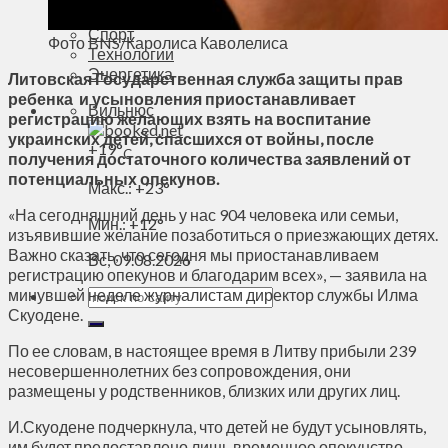
Духовное пространство
Спорт
Фото BNS/Каролиса Каволелиса
Технологии
Энергетика
Литовская Государственная служба защиты прав
ребенка и усыновления приостанавливает
Вильнюс
регистрацию желающих взять на воспитание
украинских детей, спасшихся от войны, после
+
19°
C
получения достаточного количества заявлений от
потенциальных опекунов.
Макс.:
+
23°
«На сегодняшний день у нас 904 человека или семьи,
Мин.:
+
12°
изъявившие желание позаботиться о приезжающих детях.
Важно сказать, что сегодня мы приостанавливаем
Вс, 09.08.2026
регистрацию опекунов и благодарим всех», — заявила на
минувшей неделе журналистам директор службы Илма
Скуодене.
По ее словам, в настоящее время в Литву прибыли 239
несовершеннолетних без сопровождения, они
размещены у родственников, близких или других лиц.
И.Скуодене подчеркнула, что детей не будут усыновлять,
им будет предоставлено лишь временное опекунство.