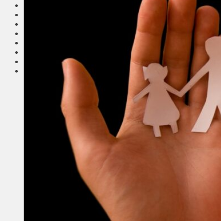
Соседи
Транспорт
Выбор читателей
Калейдоскоп
Армия
Сейм Литвы
Культура
Больше
Фоторепортаж
Туризм
ЛК рекомендует
Сеньорам
Образование
Здравоохранение
Экология
Происшествия
Приграничье
Деньги
Визиты
Выборы
Агроновости
Едим дома
Ищу семью