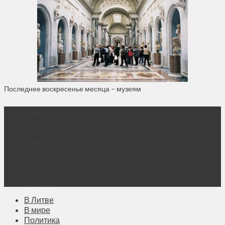
Последнее воскресенье месяца – музеям
О нас
Контакты
Объявления
Афиша
Архив
Правовая информация
Реклама
Подписка
В Литве
В мире
Политика