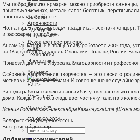
Мы побродили по ярмарке: можно приобрести саженцы, м
Деньги
прыгали в мешках, метали сапог-болотник, перетягивали
Визиты
простоит на одной ноге.
Выборы
Агроновости
Но, на наш взгляд, «гвоздь» праздника – все-таки концерт.
Едим дома
и расскажем подробнее.
Ищу семью
Духовное пространство
Ансамбль, который в полную силу работает с 2005 года, у
Спорт
на 16 других фестивалях в Словакии, Польше, России, Бела
Технологии
Энергетика
Привозил дипломы лауреата, благодарности и профессио
Вильнюс
Основное направление творчества — это песни о родине.
мотивами и даже костюмами. И совершенно не случайно зр
+
21°
C
За годы работы коллектив ансамбля успел настолько спл
Макс.:
+
21°
дома. Каждый из них вкладывает частичку таланта в коллек
Мин.:
+
12°
Ксения Годлевская, Александра Каваляускайте (Школа м
Сб, 08.08.2026
Белорусская культурная осень
Бессрочный договор
Добавить комментарий