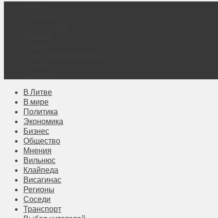
О нас
Контакты
Объявления
Афиша
Архив
Правовая информация
Реклама
Подписка
В Литве
В мире
Политика
Экономика
Бизнес
Общество
Мнения
Вильнюс
Клайпеда
Висагинас
Регионы
Соседи
Транспорт