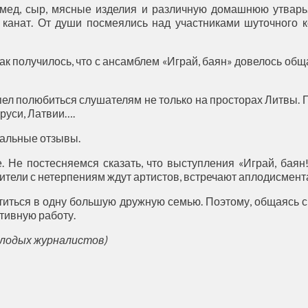
ед, сыр, мясные изделия и различную домашнюю утварь. 
 канат. От души посмеялись над участниками шуточного к
 Так получилось, что с ансамблем «Играй, баян» довелось об
спел полюбиться слушателям не только на просторах Литвы. 
руси, Латвии….
нальные отзывы.
 Не постесняемся сказать, что выступления «Играй, баян
ители с нетерпениям ждут артистов, встречают аплодисмент
отиться в одну большую дружную семью. Поэтому, общаясь 
тивную работу.
олодых журналистов)