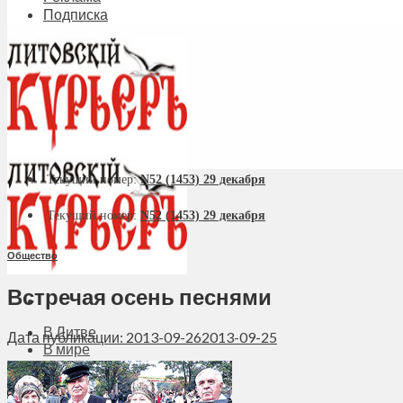
Подписка
Текущий номер:
N52 (1453) 29 декабря
Текущий номер:
N52 (1453) 29 декабря
Общество
Встречая осень песнями
В Литве
Дата публикации: 2013-09-26
2013-09-25
В мире
Политика
Экономика
Бизнес