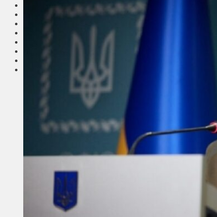
Соседи
Транспорт
Выбор читателей
Калейдоскоп
Армия
Сейм Литвы
Культура
Больше
Фоторепортаж
Туризм
ЛК рекомендует
Сеньорам
Образование
Здравоохранение
Экология
Происшествия
Приграничье
Деньги
Визиты
Выборы
Агроновости
Едим дома
Ищу семью