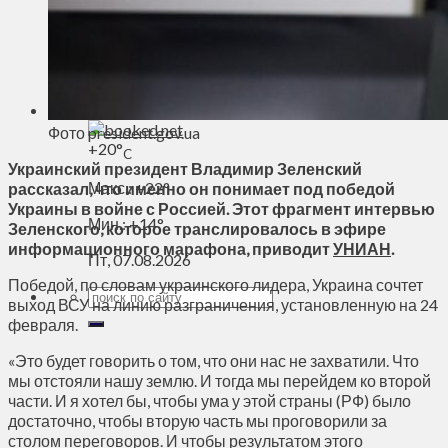
Духовное пространство
Спорт
Технологии
Энергетика
Вильнюс
Фото president.gov.ua
+
20°
C
Украинский президент Владимир Зеленский
Макс.:
+
22°
рассказал, что именно он понимает под победой
Украины в войне с Россией. Этот фрагмент интервью
Мин.:
+
14°
Зеленского, которое транслировалось в эфире
информационного марафона, приводит
УНИАН
.
Пт, 07.08.2026
Победой, по словам украинского лидера, Украина сочтет
выход ВСУ на линию разграничения, установленную на 24
февраля.
«Это будет говорить о том, что они нас не захватили. Что
мы отстояли нашу землю. И тогда мы перейдем ко второй
части. И я хотел бы, чтобы ума у этой страны (РФ) было
достаточно, чтобы вторую часть мы проговорили за
столом переговоров. И чтобы результатом этого