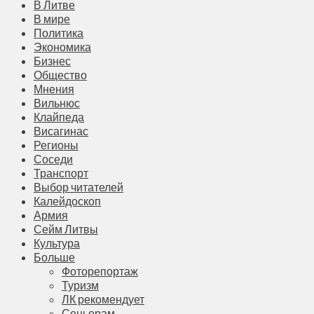
В Литве
В мире
Политика
Экономика
Бизнес
Общество
Мнения
Вильнюс
Клайпеда
Висагинас
Регионы
Соседи
Транспорт
Выбор читателей
Калейдоскоп
Армия
Сейм Литвы
Культура
Больше
Фоторепортаж
Туризм
ЛК рекомендует
Сеньорам