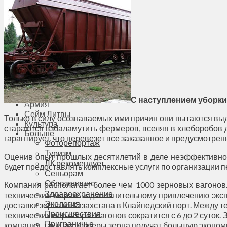
Общество
Мнения
Вильнюс
Клайпеда
Висагинас
Регионы
Соседи
Транспорт
Выбор читателей
Калейдоскоп
С наступлением уборки
Армия
Сейм Литвы
Только в силу осознаваемых ими причин они пытаются выд
Культура
стараются взбаламутить фермеров, вселяя в хлеборобов 
Больше
гарантирует, что перевезет все заказанное и предусмотре
Фоторепортаж
Туризм
Оценив опыт прошлых десятилетий в деле неэффективног
ЛК рекомендует
будет предоставлять комплексные услуги по организации п
Сеньорам
Образование
Компания располагает более чем 1000 зерновых вагонов.
Здравоохранение
техническим мерам и дополнительному привлечению эксп
Экология
доставки зерна из Казахстана в Клайпедский порт. Между 
Происшествия
технических мер оборот вагонов сократится с 6 до 2 суток.
Приграничье
компания, так и экспортеры зерна получат большую эконом