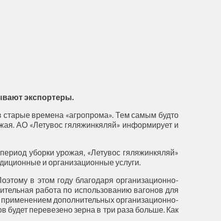
ывают экспортеры.
в старые времена «агропрома». Тем самым будто
ожая. АО «Летувос гяляжинкяляй» информирует и
период уборки урожая, «Летувос гяляжинкяляй»
едиционные и организационные услуги.
Поэтому в этом году благодаря организационно-
ительная работа по использованию вагонов для
а и применением дополнительных организационно-
ов будет перевезено зерна в три раза больше. Как