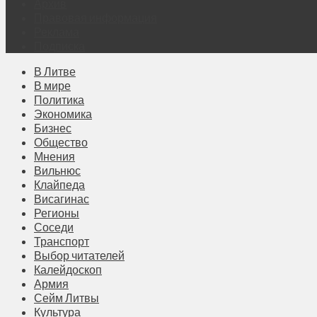
Архив
Правовая информация
Реклама
Подписка
В Литве
В мире
Политика
Экономика
Бизнес
Общество
Мнения
Вильнюс
Клайпеда
Висагинас
Регионы
Соседи
Транспорт
Выбор читателей
Калейдоскоп
Армия
Сейм Литвы
Культура