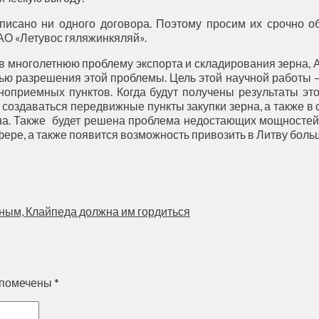
писано ни одного договора. Поэтому просим их срочно о
АО «Летувос гяляжинкяляй».
в многолетнюю проблему экспорта и складирования зерна, 
лью разрешения этой проблемы. Цель этой научной работы 
ноприемных пунктов. Когда будут получены результаты эт
 создаваться передвижные пункты закупки зерна, а также в
на. Также будет решена проблема недостающих мощностей 
ере, а также появится возможность привозить в Литву больше
сным, Клайпеда должна им гордиться
 помечены
*