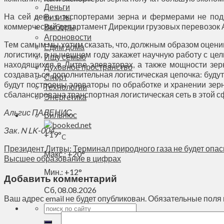
Деньги
На сей день с экспортерами зерна и фермерами не под
Визиты
коммерческий департамент Дирекции грузовых перевозок 
Выборы
Агроновости
Тем самым мы хотим сказать, что, должным образом оцени
Едим дома
логистики, в нынешнем году закажет научную работу с це
Ищу семью
находящихся в Литве элеваторах, а также мощности зер
Духовное пространство
создаваться дополнительная логистическая цепочка: будут
Спорт
будут построены элеваторы по обработке и хранении зер
Технологии
сбалансирована транспортная логистическая сеть в этой сф
Энергетика
Альгис ПАЛЕНИС.
Вильнюс
Зак. N LK-004
+
19°
C
Президент Литвы: Терминал природного газа не будет опа
Макс.:
+
20°
Высшее образование в цифрах
Мин.:
+
12°
Добавить комментарий
Сб, 08.08.2026
Ваш адрес email не будет опубликован.
Обязательные поля