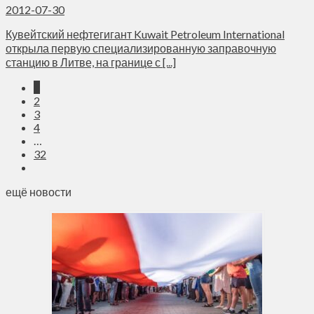
2012-07-30
Кувейтский нефтегигант Kuwait Petroleum International
открыла первую специализированную заправочную
станцию в Литве, на границе с [...]
1
2
3
4
…
32
ещё новости