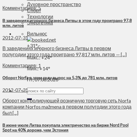
Духовное пространство
Комментариев: 5
Спорт
Технологии
В заведениях игорного бизнеса Литвы в этом году проиграно 97,8
Энергетика
млн. литов
Вильнюс
2012-07-31
+
31°
C
В заведениях игорного бизнеса Литвы в первом
полугодии этого года проиграно 97,817 млн. литов — [...]
Макс.:
+
24°
Комментариев: 1
Мин.:
+
14°
Оборот Norfa в этом году вырос на 5,3% до 781 млн. литов
Пт, 07.08.2026
2012-07-31
Оборот контролирующей розничную торговую сеть Norfa
компании Norfos mažmena в первом полугодии этого года
был [...]
В июне-июле Литва покупала электричество на бирже Nord Pool
Spot на 40% дороже, чем Эстония