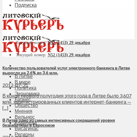
Подписка
Текущий номер:
N52 (1453) 29 декабря
Текущий номер:
N52 (1453) 29 декабря
Количество пользователей услуг электронного банкинга в Литве
выросло на 2,6% до 3,6 млн.
В Литве
В мире
2012-07-31
Политика
Экономика
В конце первого полугодия этого года в Литве было 3,607
Бизнес
млн. зарегистрированных клиентов интернет-банкинга —
Общество
[...]
Мнения
Вильнюс
В Литве одно из самых интенсивных сокращений уровня
Клайпеда
безработицы в Евросоюзе
Висагинас
Регионы