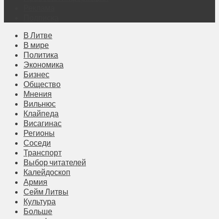
Реклама
Подписка
В Литве
В мире
Политика
Экономика
Бизнес
Общество
Мнения
Вильнюс
Клайпеда
Висагинас
Регионы
Соседи
Транспорт
Выбор читателей
Калейдоскоп
Армия
Сейм Литвы
Культура
Больше