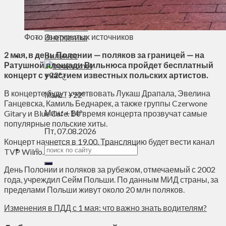
Духовное пространство
Спорт
Технологии
Фото из открытых источников
Энергетика
2 мая, в день Полонии — поляков за границей — на
Вильнюс
Ратушной площади Вильнюса пройдет бесплатный
концерт с участием известных польских артистов.
+
22°
C
В концерте будут участвовать Лукаш Драпала, Эвелина
Макс.:
+
22°
Ганцевска, Камиль Беднарек, а также группы Czerwone
Мин.:
+
14°
Gitary и Blue Cafe. Во время концерта прозвучат самые
популярные польские хиты.
Пт, 07.08.2026
Концерт начнется в 19.00. Трансляцию будет вести канал
TVP Wilno.
День Полонии и поляков за рубежом, отмечаемый с 2002
года, учреждил Сейм Польши. По данным МИД страны, за
пределами Польши живут около 20 млн поляков.
Изменения в ПДД с 1 мая: что важно знать водителям?