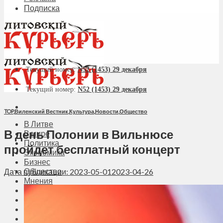
Подписка
Текущий номер:
N52 (1453) 29 декабря
Текущий номер:
N52 (1453) 29 декабря
TOP
,
Виленский Вестник
,
Культура
,
Новости
,
Общество
В Литве
В день Полонии в Вильнюсе
В мире
Политика
пройдет бесплатный концерт
Экономика
Бизнес
Общество
Дата публикации: 2023-05-01
2023-04-26
Мнения
Вильнюс
Клайпеда
Висагинас
Регионы