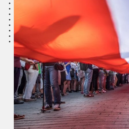
Соседи
Транспорт
Выбор читателей
Калейдоскоп
Армия
Сейм Литвы
Культура
Больше
Фоторепортаж
Туризм
ЛК рекомендует
Сеньорам
Образование
Здравоохранение
Экология
Происшествия
Приграничье
Деньги
Визиты
Выборы
Агроновости
Едим дома
Ищу семью