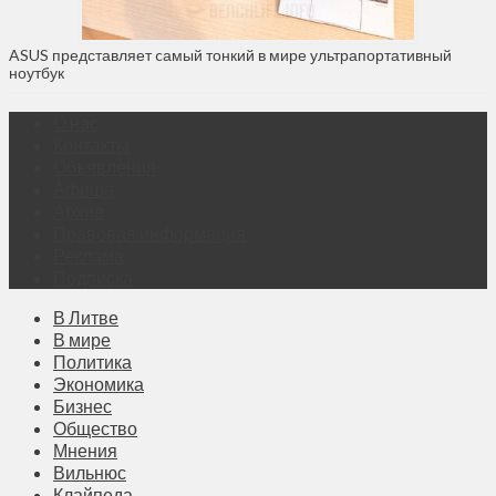
ASUS представляет cамый тонкий в мире ультрапортативный
ноутбук
О нас
Контакты
Объявления
Афиша
Архив
Правовая информация
Реклама
Подписка
В Литве
В мире
Политика
Экономика
Бизнес
Общество
Мнения
Вильнюс
Клайпеда