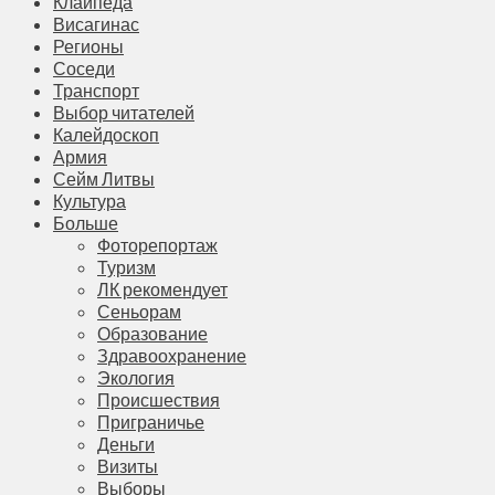
Клайпеда
Висагинас
Регионы
Соседи
Транспорт
Выбор читателей
Калейдоскоп
Армия
Сейм Литвы
Культура
Больше
Фоторепортаж
Туризм
ЛК рекомендует
Сеньорам
Образование
Здравоохранение
Экология
Происшествия
Приграничье
Деньги
Визиты
Выборы