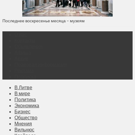
Последнее воскресенье месяца – музеям
О нас
Контакты
Объявления
Афиша
Архив
Правовая информация
Реклама
Подписка
В Литве
В мире
Политика
Экономика
Бизнес
Общество
Мнения
Вильнюс