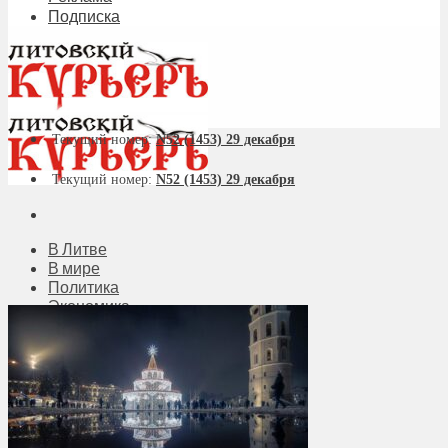
Подписка
Текущий номер:
N52 (1453) 29 декабря
Текущий номер:
N52 (1453) 29 декабря
В Литве
В мире
Политика
Экономика
Бизнес
Общество
Мнения
Вильнюс
Клайпеда
Висагинас
Регионы