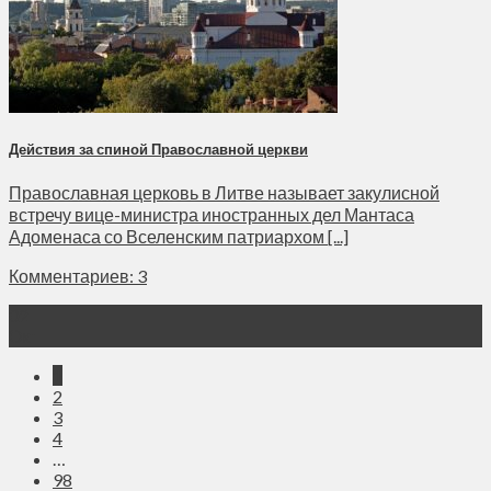
Действия за спиной Православной церкви
Православная церковь в Литве называет закулисной
встречу вице-министра иностранных дел Мантаса
Адоменаса со Вселенским патриархом [...]
Комментариев: 3
02
Окт
1
2
3
4
…
98