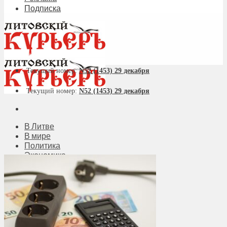
Подписка
Текущий номер:
N52 (1453) 29 декабря
Текущий номер:
N52 (1453) 29 декабря
В Литве
В мире
Политика
Экономика
Бизнес
Общество
Мнения
Вильнюс
Клайпеда
Висагинас
Регионы