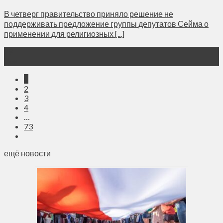
В четверг правительство приняло решение не
поддерживать предложение группы депутатов Сейма о
применении для религиозных [...]
29
Дек
1
2
3
4
…
73
ещё новости