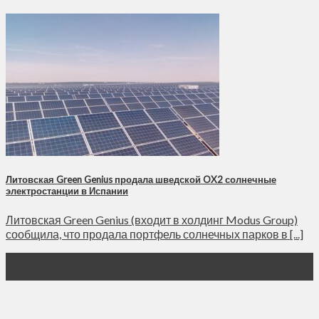
Литовская Green Genius продала шведской OX2 солнечные
электростанции в Испании
Литовская Green Genius (входит в холдинг Modus Group)
сообщила, что продала портфель солнечных парков в [...]
12
Янв