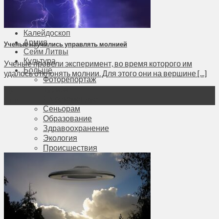
Соседи
Транспорт
Выбор читателей
Калейдоскоп
Армия
Ученые научились управлять молнией
Сейм Литвы
Культура
Ученые провели эксперимент, во время которого им
Больше
удалось отклонять молнии. Для этого они на вершине [...]
Фоторепортаж
Туризм
19
ЛК рекомендует
Янв
Сеньорам
Образование
Здравоохранение
Экология
Происшествия
Приграничье
Деньги
Визиты
Выборы
Агроновости
Едим дома
Ищу семью