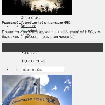
Духовное пространство
Спорт
Технологии
Энергетика
Разведка США сообщает об активизации НЛО
Вильнюс
Правительство США изучает 510 сообщений об НЛО, что
+
31°
C
более чем в три раза превышает число [...]
Макс.:
+
31°
16
Янв
Мин.:
+
21°
Чт, 06.08.2026