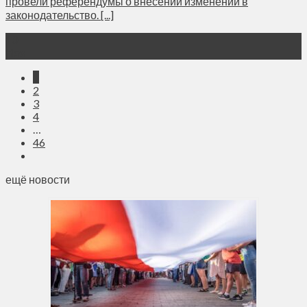
провели референдумы о внесении изменений в
законодательство. [...]
10
Ноя
1
2
3
4
…
46
ещё новости