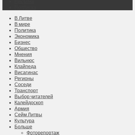
Реклама
Подписка
В Литве
В мире
Политика
Экономика
Бизнес
Общество
Мнения
Вильнюс
Клайпеда
Висагинас
Регионы
Соседи
Транспорт
Выбор читателей
Калейдоскоп
Армия
Сейм Литвы
Культура
Больше
Фоторепортаж