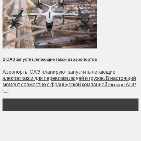
В ОАЭ запустят летающие такси из аэропортов
Аэропорты ОАЭ планируют запустить летающие
электротакси для перевозки людей и грузов. В настоящий
момент совместно с французской компанией Groupe ADP
[...]
29
Ноя