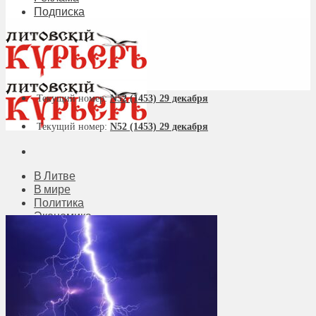
Подписка
Текущий номер:
N52 (1453) 29 декабря
Текущий номер:
N52 (1453) 29 декабря
В Литве
В мире
Политика
Экономика
Бизнес
Общество
Мнения
Вильнюс
Клайпеда
Висагинас
Регионы