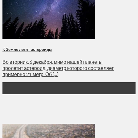
К Земле летят астероиды
Во вторник, 6 декабря, мимо нашей планеты
пролетит астероид, диаметр которого составляет
примерно 21 метр. Об [...]
06
Дек