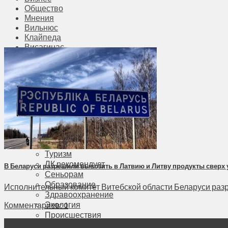
Общество
Мнения
Вильнюс
Клайпеда
Висагинас
Регионы
Соседи
Транспорт
Выбор читателей
Калейдоскоп
Армия
Сейм Литвы
Культура
Больше
Фоторепортаж
Туризм
ЛК рекомендует
В Беларуси разрешили вывозить в Латвию и Литву продукты сверх
Сеньорам
Образование
Исполнительный комитет Витебской области Беларуси разреш
Здравоохранение
Экология
Комментариев: 1
Происшествия
01
Приграничье