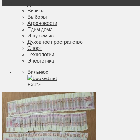
Фев
Деньги
Визиты
Выборы
Агроновости
Едим дома
Ищу семью
Духовное пространство
Спорт
Технологии
Энергетика
Вильнюс
+
31°
C
Макс.:
+
31°
Мин.:
+
20°
Чт, 06.08.2026