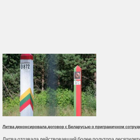
Литва денонсировала договор с Беларусью о приграничном сотруд
Литва отозвала действовавший более полутора десятилетий