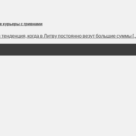
е курьеры с гривнами
енденция, когда в Литву постоянно везут большие суммы [..