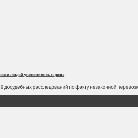
возки людей увеличилось в разы
 досудебных расследований по факту незаконной перевозки 