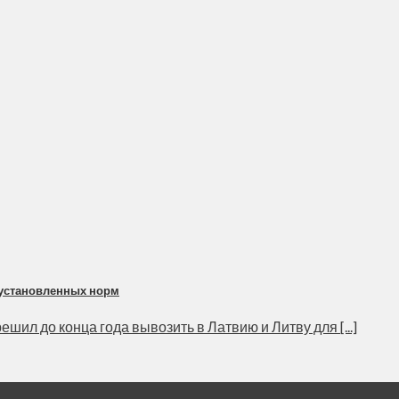
 установленных норм
ил до конца года вывозить в Латвию и Литву для [...]