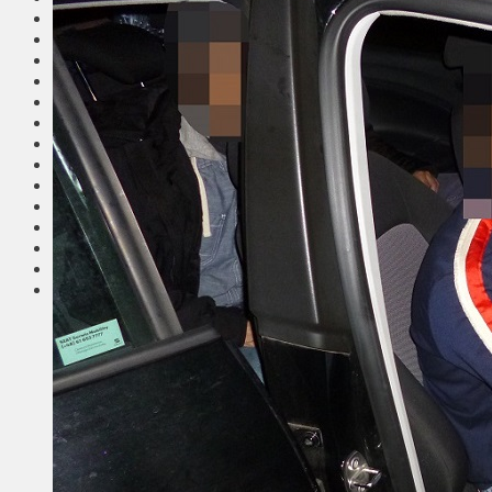
Общество
Мнения
Вильнюс
Клайпеда
Висагинас
Регионы
Соседи
Транспорт
Выбор читателей
Калейдоскоп
Армия
Сейм Литвы
Культура
Больше
Фоторепортаж
Туризм
ЛК рекомендует
Сеньорам
Образование
Здравоохранение
Экология
Происшествия
Приграничье