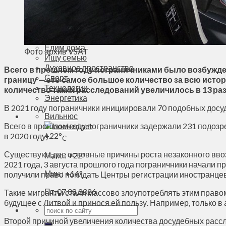
Деньги
Визиты
Выборы
Агроновости
Едим дома
Фото архив VSAT
Ищу семью
Духовное пространство
Всего в прошлом году пограничниками было возбужде
Спорт
границу — это самое большое количество за всю исто
Технологии
количество таких расследований увеличилось в 13 раз
Энергетика
В 2021 году пограничники инициировали 70 подобных досуд
Вильнюс
Всего в прошлом году пограничники задержали 231 подозрева
+
22°
в 2020 году).
C
Существуют две основные причины роста незаконного вво
Макс.:
+
22°
2021 года, 3 августа прошлого года пограничники начали 
Мин.:
+
14°
получили право покидать Центры регистрации иностранцев,
Пт, 07.08.2026
Такие мигранты стали массово злоупотреблять этим правом и
будущее с Литвой и принося ей пользу. Например, только в
Второй причиной увеличения количества досудебных рассл