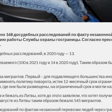
но 168 досудебных расследований по факту незаконно
рию работы Службы охраны госграницы. Согласно пресс
.
ебных расследований, в 2020 году — 13.
емого (100 в 2021 году и 14 в 2020 году). Таким образом бы
за мигрантов. Первый – для подавляющего большинства ино
применять политику поворота, истек 12-месячный срок огран
 где они были размещены, на ограниченный срок и могли на
 бежать из Литвы, хотя до этого заявляли, что хотят получи
 августе из Литвы таким образом бежало 545 мигрантов.
едований по фактам незаконной перевозки людей через гра