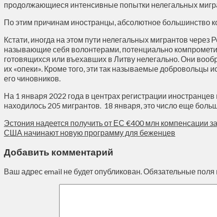
продолжающиеся интенсивные попытки нелегальных мигрант
По этим причинам иностранцы, абсолютное большинство ко
Кстати, иногда на этом пути нелегальных мигрантов через 
называющие себя волонтерами, потенциально компромети
готовящихся или въехавших в Литву нелегально. Они вооб
их «опеки». Кроме того, эти так называемые добровольцы и
его чиновников.
На 1 января 2022 года в центрах регистрации иностранцев 
находилось 205 мигрантов. 18 января, это число еще больш
Эстония надеется получить от ЕС €400 млн компенсации з
США начинают новую программу для беженцев
Добавить комментарий
Ваш адрес email не будет опубликован.
Обязательные поля