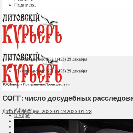
Подписка
Текущий номер:
N52 (1453) 29 декабря
Текущий номер:
N52 (1453) 29 декабря
TOP
,
Новости
,
Приграничье
,
Происшествия
СОГГ: число досудебных расследова
В Литве
Дата публикации: 2023-01-24
2023-01-23
В мире
Политика
Экономика
Бизнес