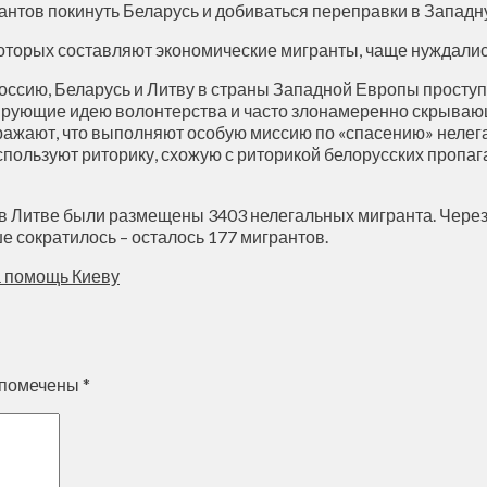
ов покинуть Беларусь и добиваться переправки в Западную
торых составляют экономические мигранты, чаще нуждались
Россию, Беларусь и Литву в страны Западной Европы проступ
рующие идею волонтерства и часто злонамеренно скрываю
ражают, что выполняют особую миссию по «спасению» нелег
спользуют риторику, схожую с риторикой белорусских пропаг
в Литве были размещены 3403 нелегальных мигранта. Через го
е сократилось – осталось 177 мигрантов.
а помощь Киеву
 помечены
*