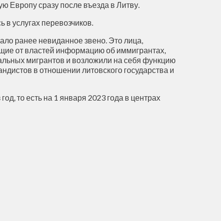
 Европу сразу после въезда в Литву.
 в услугах перевозчиков.
ало ранее невиданное звено. Это лица,
щие от властей информацию об иммигрантах,
альных мигрантов и возложили на себя функцию
андистов в отношении литовского государства и
д, то есть на 1 января 2023 года в центрах