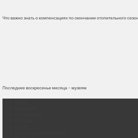
Что важно знать о компенсациях по окончании отопительного сезо
Последнее воскресенье месяца – музеям
О нас
Контакты
Объявления
Афиша
Архив
Правовая информация