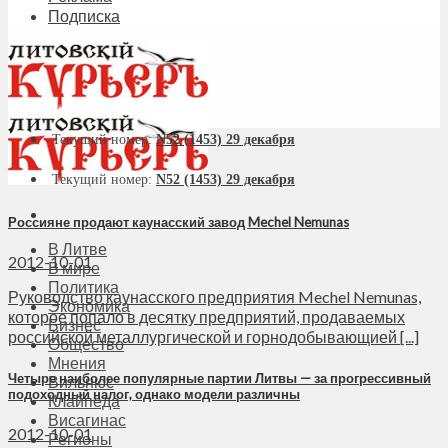
Подписка
Текущий номер:
N52 (1453) 29 декабря
Текущий номер:
N52 (1453) 29 декабря
Россияне продают каунасский завод Mechel Nemunas
В Литве
2012-10-01
В мире
Политика
Руководство каунасского предприятия Mechel Nemunas,
Экономика
которое попало в десятку предприятий, продаваемых
Бизнес
российской металлургической и горнодобывающией [...]
Общество
Мнения
Четыре наиболее популярные партии Литвы — за прогрессивный
Вильнюс
подоходный налог, однако модели различны
Клайпеда
Висагинас
2012-10-01
Регионы