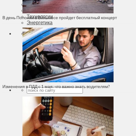
Духовное пространство
Спорт
Технологии
В день Полонии в Вильнюсе пройдет бесплатный концерт
Энергетика
Вильнюс
+
21°
C
Макс.:
+
22°
Мин.:
+
16°
Пт, 07.08.2026
Изменения в ПДД с 1 мая: что важно знать водителям?