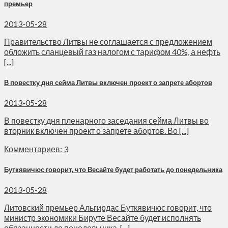
премьер
2013-05-28
Правительство Литвы не соглашается с предложением
обложить сланцевый газ налогом с тарифом 40%, а нефть
[...]
В повестку дня сейма Литвы включен проект о запрете абортов
2013-05-28
В повестку дня пленарного заседания сейма Литвы во
вторник включен проект о запрете абортов. Во [...]
Комментариев: 3
Буткявичюс говорит, что Весайте будет работать до понедельника
2013-05-28
Литовский премьер Альгирдас Буткявичюс говорит, что
министр экономики Бируте Весайте будет исполнять
обязанности до понедельника. [...]