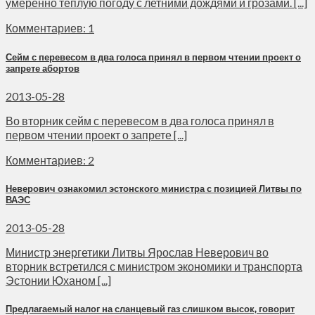
умеренно теплую погоду с летними дождями и грозами. [...]
Комментариев: 1
Сейм с перевесом в два голоса принял в первом чтении проект о
запрете абортов
2013-05-28
Во вторник сейм с перевесом в два голоса принял в
первом чтении проект о запрете [...]
Комментариев: 2
Неверович ознакомил эстонского министра с позицией Литвы по
ВАЭС
2013-05-28
Министр энергетики Литвы Ярослав Неверович во
вторник встретился с министром экономики и транспорта
Эстонии Юханом [...]
Предлагаемый налог на сланцевый газ слишком высок, говорит