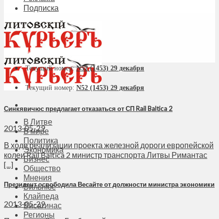
Подписка
Текущий номер:
N52 (1453) 29 декабря
Текущий номер:
N52 (1453) 29 декабря
Синкявичюс предлагает отказаться от СП Rail Baltica 2
В Литве
2013-05-29
В мире
Политика
В ходе реализации проекта железной дороги европейской
Экономика
колеи Rail Baltica 2 министр транспорта Литвы Римантас
Бизнес
[...]
Общество
Мнения
Президент освободила Весайте от должности министра экономики
Вильнюс
Клайпеда
2013-05-29
Висагинас
Регионы