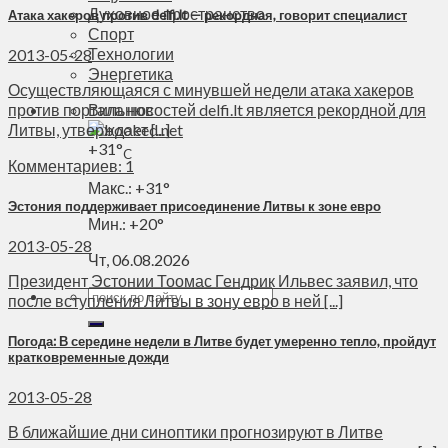
Духовное пространство
Атака хакеров против delfi.lt — рекордная, говорит специалист
Спорт
Технологии
2013-05-28
Энергетика
Осуществляющаяся с минувшей недели атака хакеров
против портала новостей delfi.lt является рекордной для
Вильнюс
Литвы, утверждает [...]
+
31°
C
Комментариев: 1
Макс.:
+
31°
Эстония поддерживает присоединение Литвы к зоне евро
Мин.:
+
20°
2013-05-28
Чт, 06.08.2026
Президент Эстонии Тоомас Гендрик Ильвес заявил, что
после вступления Литвы в зону евро в ней [...]
Погода: В середине недели в Литве будет умеренно тепло, пройдут
кратковременные дожди
2013-05-28
В ближайшие дни синоптики прогнозируют в Литве