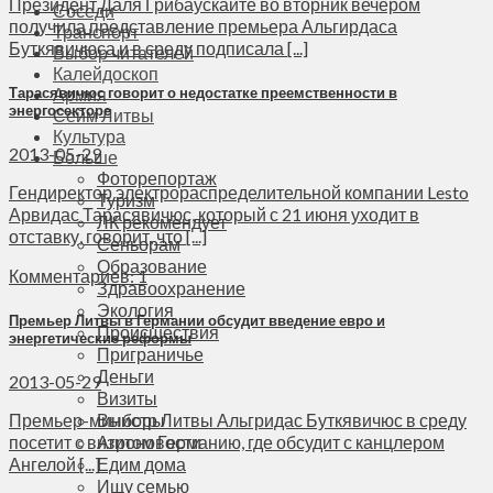
Президент Даля Грибаускайте во вторник вечером
Соседи
получила представление премьера Альгирдаса
Транспорт
Буткявичюса и в среду подписала [...]
Выбор читателей
Калейдоскоп
Тарасявичюс говорит о недостатке преемственности в
Армия
энергосекторе
Сейм Литвы
Культура
2013-05-29
Больше
Фоторепортаж
Гендиректор электрораспределительной компании Lesto
Туризм
Арвидас Тарасявичюс, который с 21 июня уходит в
ЛК рекомендует
отставку, говорит, что [...]
Сеньорам
Образование
Комментариев: 1
Здравоохранение
Экология
Премьер Литвы в Германии обсудит введение евро и
Происшествия
энергетические реформы
Приграничье
Деньги
2013-05-29
Визиты
Выборы
Премьер-министр Литвы Альгридас Буткявичюс в среду
Агроновости
посетит с визитом Германию, где обсудит с канцлером
Едим дома
Ангелой [...]
Ищу семью