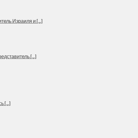
ль Израиля и [...]
дставитель [...]
[...]