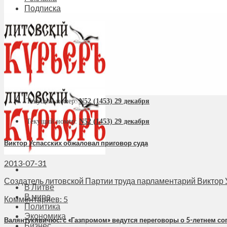
Подписка
Текущий номер:
N52 (1453) 29 декабря
Текущий номер:
N52 (1453) 29 декабря
Виктор Успасских обжаловал приговор суда
2013-07-31
Создатель литовской Партии труда парламентарий Виктор Ус
В Литве
В мире
Комментариев: 5
Политика
Экономика
Валянтукявичюс: с «Газпромом» ведутся переговоры о 5-летнем с
Бизнес