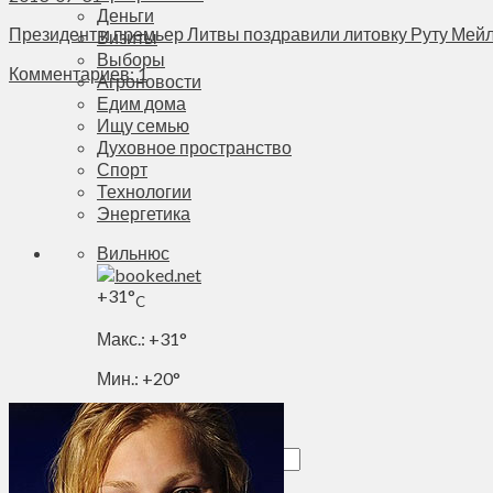
Деньги
Президент и премьер Литвы поздравили литовку Руту Мейлу
Визиты
Выборы
Комментариев: 1
Агроновости
Едим дома
Ищу семью
Духовное пространство
Спорт
Технологии
Энергетика
Вильнюс
+
31°
C
Макс.:
+
31°
Мин.:
+
20°
Чт, 06.08.2026