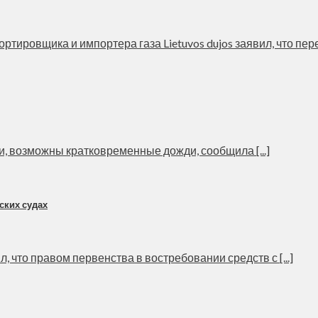
ировщика и импортера газа Lietuvos dujos заявил, что перег
ми, возможны кратковременные дожди, сообщила [...]
ских судах
, что правом первенства в востребовании средств с [...]