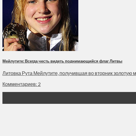
Мейлутите: Всегда честь видеть поднимающийся флаг Литвы
Литовка Рута Мейлутите, получившая во вторник золотую м
Комментариев: 2
31
Июл