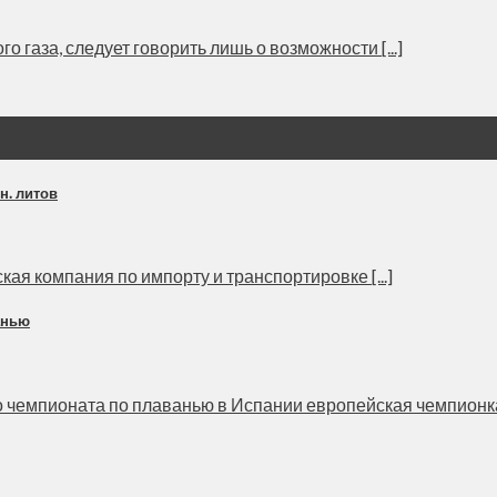
 газа, следует говорить лишь о возможности [...]
н. литов
кая компания по импорту и транспортировке [...]
анью
емпионата по плаванью в Испании европейская чемпионка, л