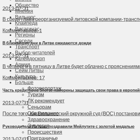
Общество
2013-07-31
Мнения
Вильнюс
В среду глава реорганизуемой литовской компании-транспорт
Клайпеда
Висагинас
Комментариев: 1
Регионы
Соседи
В ближайшие дни в Литве ожидаются дожди
Транспорт
Выбор читателей
2013-07-31
Калейдоскоп
Армия
В четверг и в пятницу в Литве будет облачно с прояснения
Сейм Литвы
Культура
Комментариев: 17
Больше
Фоторепортаж
Часть кредиторов Snoras намерены защищать свои права в европей
Туризм
ЛК рекомендует
2013-07-31
Сеньорам
Образование
После того, как Вильнюсский окружной суд (ВОС) постановил
Здравоохранение
Экология
Руководители Литваы поздравили Мейлутите с золотой медалью
Происшествия
Приграничье
2013-07-31