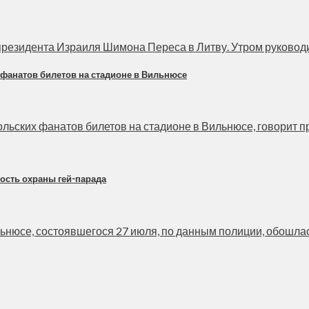
езидента Израиля Шимона Переса в Литву. Утром руководите
 фанатов билетов на стадионе в Вильнюсе
ьских фанатов билетов на стадионе в Вильнюсе, говорит пре
ость охраны гей-парада
нюсе, состоявшегося 27 июля, по данным полиции, обошлась 