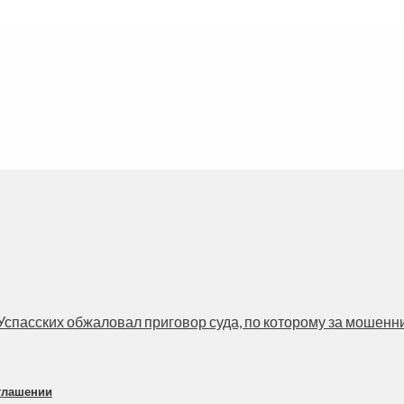
пасских обжаловал приговор суда, по которому за мошенниче
оглашении