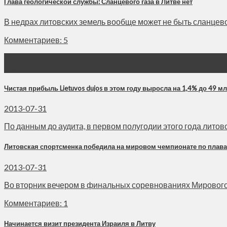
Глава геологической службы: Сланцевого газа в Литве нет
В недрах литовских земель вообще может не быть сланцевого
Комментариев: 5
31
Июл
Чистая прибыль Lietuvos dujos в этом году выросла на 1,4% до 49 мл
2013-07-31
По данным до аудита, в первом полугодии этого года литовс
Литовская спортсменка победила на мировом чемпионате по плав
2013-07-31
Во вторник вечером в финальных соревнованиях Мирового ч
Комментариев: 1
Начинается визит президента Израиля в Литву