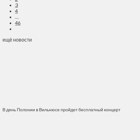
3
4
…
46
ещё новости
В день Полонии в Вильнюсе пройдет бесплатный концерт