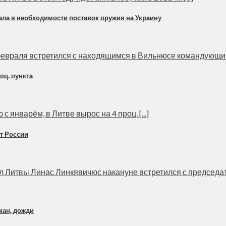
ала в необходимости поставок оружия на Украину
евраля встретился с находящимся в Вильнюсе командующим 
оц. пункта
январём, в Литве вырос на 4 проц. [...]
т России
 Литвы Линас Линкявичюс накануне встретился с председател
ман, дожди