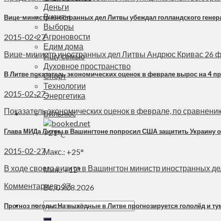
Деньги
Визиты
Вице-министр иностранных дел Литвы убеждал голландского генер
Выборы
Агроновости
2015-02-27
Едим дома
Вице-министр иностранных дел Литвы Андрюс Кривас 26 ф
Ищу семью
Духовное пространство
В Литве показатель экономических оценок в феврале вырос на 4 пр
Спорт
Технологии
2015-02-27
Энергетика
Показатель экономических оценок в феврале, по сравнению с 
Вильнюс
Глава МИДа Литвы в Вашингтоне попросил США защитить Украину о
+
21°
C
2015-02-27
Макс.:
+
25°
В ходе своего визита в Вашингтон министр иностранных дел
Мин.:
+
12°
Комментариев: 37
Вс, 09.08.2026
Прогноз погоды: На выходные в Литве прогнозируется гололёд и ту