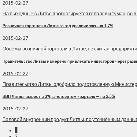
2015-02-27
На выходные в Литве прогнозируется гололёд и туман, во в
Розничная торговля в Литве за год увеличилась на 1,7%
2015-02-27
Объёмы розничной торговли в Литве, не считая предприятий 
Правительство Литвы намерено привлекать инвесторов через разв
2015-02-27
Правительство Литвы одобрило подготовленную Министерств
ВВП Литвы вырос на 3%, в четвёртом квартале — на 2,5%
2015-02-27
Валовой внутренний продукт Литвы, по уточнённым данным, в
1
2