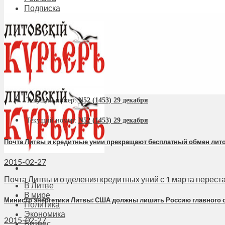
Подписка
Текущий номер:
N52 (1453) 29 декабря
Текущий номер:
N52 (1453) 29 декабря
Почта Литвы и кредитные унии прекращают бесплатный обмен лито
2015-02-27
Почта Литвы и отделения кредитных уний с 1 марта перестану
В Литве
В мире
Министр энергетики Литвы: США должны лишить Россию главного 
Политика
Экономика
2015-02-27
Бизнес