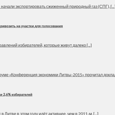
начали экспортировать сжиженный природный газ (СПГ), [...
ривозить на участки для голосования
авлений избирателей, которые живут далеко [...]
уме «Конференция экономики Литвы-2015» прочитал доклад о
и 2,6% избирателей
тве в этом году идёт активнее, чем в 2011-м. [...]