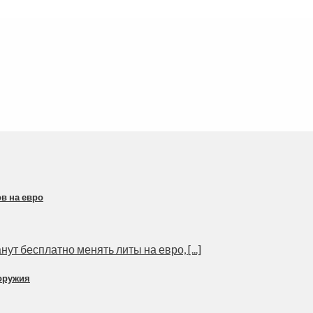
в на евро
т бесплатно менять литы на евро, [...]
оружия