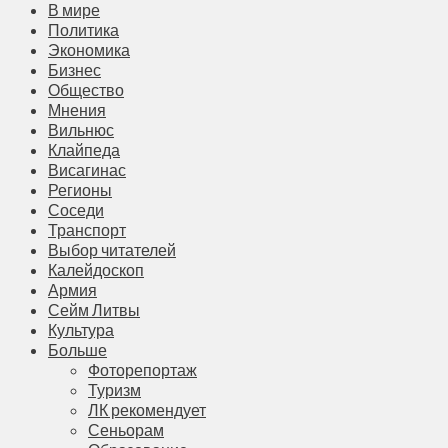
В мире
Политика
Экономика
Бизнес
Общество
Мнения
Вильнюс
Клайпеда
Висагинас
Регионы
Соседи
Транспорт
Выбор читателей
Калейдоскоп
Армия
Сейм Литвы
Культура
Больше
Фоторепортаж
Туризм
ЛК рекомендует
Сеньорам