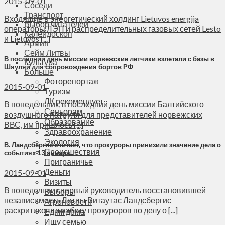
2015-09-01
Соседи
Транспорт
Входящие в энергетический холдинг Lietuvos energija
Выбор читателей
операторы ЛЭП и распределительных газовых сетей Lesto
Калейдоскоп
и Lietuvos [...]
Армия
Сейм Литвы
В последний день миссии норвежские летчики взлетали с базы в
Культура
Шяуляй для сопровождения бортов РФ
Больше
Фоторепортаж
2015-09-01
Туризм
ЛК рекомендует
В понедельник, в последний день миссии Балтийского
Сеньорам
воздушного патруля для представителей норвежских
Образование
ВВС, им пришлось [...]
Здравоохранение
Экология
В. Ландсбергис считает, что прокуроры принизили значение дела о
Происшествия
событиях 13 января
Приграничье
Деньги
2015-09-01
Визиты
В понедельник первый руководитель восстановившей
Выборы
независимость Литвы Витаутас Ландсбергис
Агроновости
раскритиковал работу прокуроров по делу о [...]
Едим дома
Ищу семью