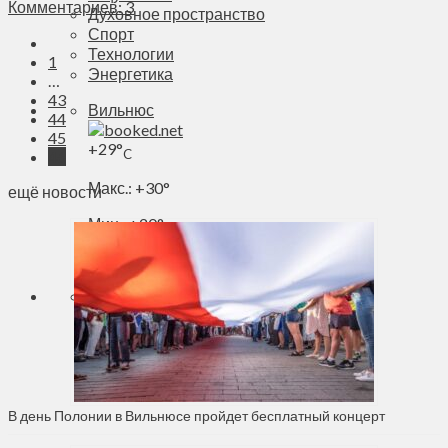
Комментариев: 3
Духовное пространство
Спорт
Технологии
1
Энергетика
…
43
Вильнюс
44
45
+
29°
C
46
Макс.:
+
30°
ещё новости
Мин.:
+
20°
Чт, 06.08.2026
В день Полонии в Вильнюсе пройдет бесплатный концерт