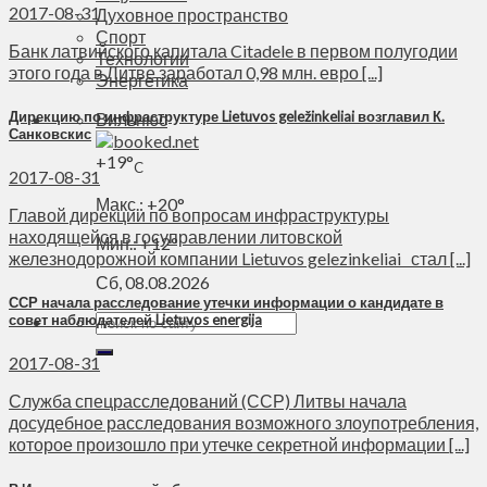
2017-08-31
Духовное пространство
Спорт
Банк латвийского капитала Citadele в первом полугодии
Технологии
этого года в Литве заработал 0,98 млн. евро [...]
Энергетика
Дирекцию по инфраструктуре Lietuvos geležinkeliai возглавил К.
Вильнюс
Санковскис
+
19°
C
2017-08-31
Макс.:
+
20°
Главой дирекции по вопросам инфраструктуры
находящейся в госуправлении литовской
Мин.:
+
12°
железнодорожной компании Lietuvos gelezinkeliai стал [...]
Сб, 08.08.2026
ССР начала расследование утечки информации о кандидате в
совет наблюдателей Lietuvos energija
2017-08-31
Служба спецрасследований (ССР) Литвы начала
досудебное расследования возможного злоупотребления,
которое произошло при утечке секретной информации [...]