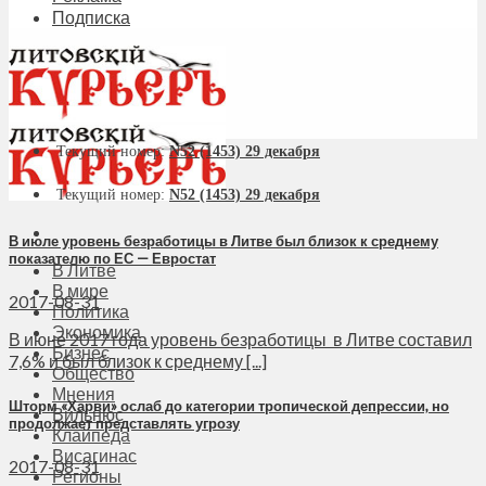
Подписка
Текущий номер:
N52 (1453) 29 декабря
Текущий номер:
N52 (1453) 29 декабря
В июле уровень безработицы в Литве был близок к среднему
показателю по ЕС — Евростат
В Литве
В мире
2017-08-31
Политика
Экономика
В июне 2017 года уровень безработицы в Литве составил
Бизнес
7,6% и был близок к среднему [...]
Общество
Мнения
Шторм «Харви» ослаб до категории тропической депрессии, но
Вильнюс
продолжает представлять угрозу
Клайпеда
Висагинас
2017-08-31
Регионы