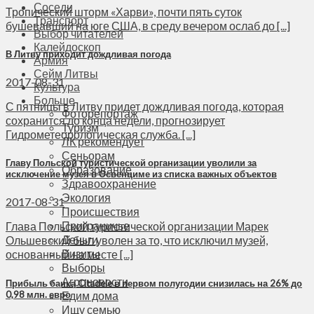
Соседи
Тропический шторм «Харви», почти пять суток
Транспорт
бушевавший на юге США, в среду вечером ослаб до [...]
Выбор читателей
Калейдоскоп
В Литву приходит дождливая погода
Армия
Сейм Литвы
2017-08-31
Культура
Больше
С пятницы в Литву придет дождливая погода, которая
Фоторепортаж
сохранится до конца недели, прогнозирует
Туризм
Гидрометеорологическая служба. [...]
ЛК рекомендует
Сеньорам
Главу Польской туристической организации уволили за
Образование
исключение музея в Освенциме из списка важных объектов
Здравоохранение
Экология
2017-08-31
Происшествия
Приграничье
Глава Польской туристической организации Марек
Деньги
Ольшевский был уволен за то, что исключил музей,
Визиты
основанный на месте [...]
Выборы
Агроновости
Прибыль банка Citadele в первом полугодии снизилась на 26% до
0,98 млн. евро
Едим дома
Ищу семью