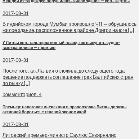
В Индии из-за дождей обрушилось жилое здание — есть жертвы
2017-08-31
В индийском городе Мумбаи произошло ЧП — обрушилось
жилое здание, расположенное в районе Донгри на юге [...]
У Литвы есть «альтернативный план», как выкупить судно-
газохранилище — премьер
2017-08-31
После того, как Латвия отложила до следующего года
решение поддержать соглашение трех Балтийских стран
по рынку [...]
Комментариев: 4
Премьер: налоговая инспекция и правоохрана Литвы должны
активней бороться с теневой экономикой
2017-08-31
Литовский премьер-министр Саулюс Сквярнялис