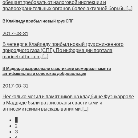
обещает требовать от налоговой инспекции и
правоохранительных органов более активной борьбы [...]
В Клайпеду прибыл новый груз СПГ
2017-08-31
В четверг в Клайпеду прибыл новый груз сжиженного
природного газа (СПГ). По информации портала
marinetraffic.com, [...]
В Мадриде разрисовали свастиками мемориал памяти
антифашистов и советских добровольцев
2017-08-31
Несколько могил и памятников на кладбище Фуэнкаррале
в Мадриде были разрисованы свастиками и
антисемитскими высказываниями. [...]
1
2
3
4