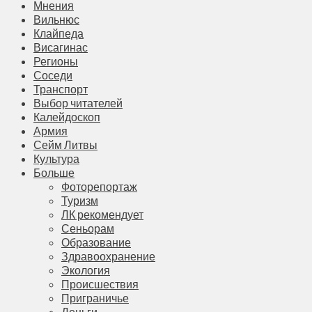
Мнения
Вильнюс
Клайпеда
Висагинас
Регионы
Соседи
Транспорт
Выбор читателей
Калейдоскоп
Армия
Сейм Литвы
Культура
Больше
Фоторепортаж
Туризм
ЛК рекомендует
Сеньорам
Образование
Здравоохранение
Экология
Происшествия
Приграничье
Деньги