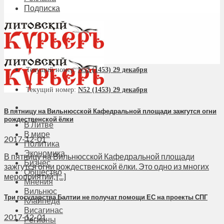
Подписка
Текущий номер:
N52 (1453) 29 декабря
Текущий номер:
N52 (1453) 29 декабря
В пятницу на Вильнюсской Кафедральной площади зажгутся огни
рождественской ёлки
В Литве
В мире
2017-12-01
Политика
Экономика
В пятницу на Вильнюсской Кафедральной площади
Бизнес
зажгутся огни рождественской ёлки. Это одно из многих
Общество
мероприятий, [...]
Мнения
Вильнюс
Три государства Балтии не получат помощи ЕС на проекты СПГ
Клайпеда
Висагинас
2017-12-01
Регионы