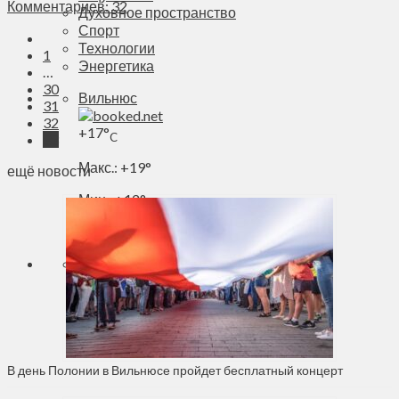
Комментариев: 32
Духовное пространство
Спорт
Технологии
1
Энергетика
…
30
Вильнюс
31
32
+
17°
C
33
Макс.:
+
19°
ещё новости
Мин.:
+
12°
Сб, 08.08.2026
В день Полонии в Вильнюсе пройдет бесплатный концерт