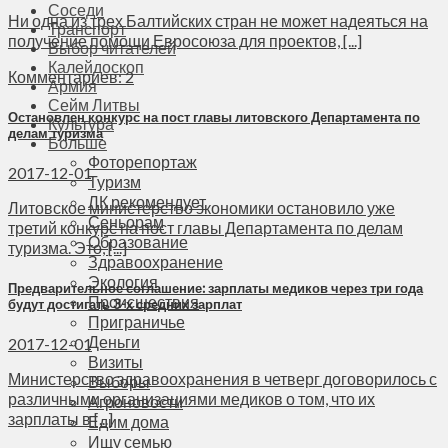
Соседи
Ни одна из трех Балтийских стран не может надеяться на
Транспорт
получение помощи Евросоюза для проектов, [...]
Выбор читателей
Калейдоскоп
Комментариев: 2
Армия
Сейм Литвы
Остановлен конкурс на пост главы литовского Департамента по
Культура
делам туризма
Больше
Фоторепортаж
2017-12-01
Туризм
ЛК рекомендует
Литовское министерство экономики остановило уже
Сеньорам
третий конкурс на пост главы Департамента по делам
Образование
туризма. Это, [...]
Здравоохранение
Экология
Предварительное соглашение: зарплаты медиков через три года
Происшествия
будут достигать 3-х средних зарплат
Приграничье
Деньги
2017-12-01
Визиты
Министерство здравоохранения в четверг договорилось с
Выборы
различными организациями медиков о том, что их
Агроновости
зарплаты в [...]
Едим дома
Ищу семью