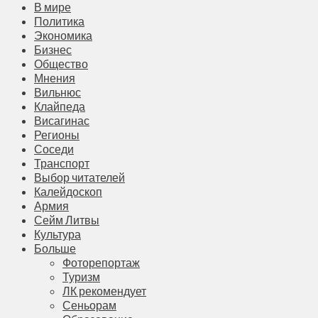
В мире
Политика
Экономика
Бизнес
Общество
Мнения
Вильнюс
Клайпеда
Висагинас
Регионы
Соседи
Транспорт
Выбор читателей
Калейдоскоп
Армия
Сейм Литвы
Культура
Больше
Фоторепортаж
Туризм
ЛК рекомендует
Сеньорам