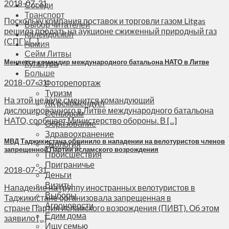
2018-07-31
Соседи
Транспорт
Поскольку компания поставок и торговли газом Litgas
Выбор читателей
решила продать на аукционе сжиженный природный газ
Калейдоскоп
(СПГ), [...]
Армия
Сейм Литвы
Меняется командир международного батальона НАТО в Литве
Культура
Больше
2018-07-31
Фоторепортаж
Туризм
На этой неделе сменится командующий
ЛК рекомендует
дислоцированного в Литве международного батальона
Сеньорам
НАТО, сообщает Министерство обороны. В [...]
Образование
Здравоохранение
МВД Таджикистана обвинило в нападении на велотуристов членов
Экология
запрещенной Партии исламского возрождения
Происшествия
Приграничье
2018-07-31
Деньги
Визиты
Нападение на группу иностранных велотуристов в
Выборы
Таджикистане организовала запрещенная в
Агроновости
стране Партия исламского возрождения (ПИВТ). Об этом
Едим дома
заявило [...]
Ищу семью