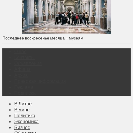
Последнее воскресенье месяца – музеям
О нас
Контакты
Объявления
Афиша
Архив
Правовая информация
Реклама
Подписка
В Литве
В мире
Политика
Экономика
Бизнес