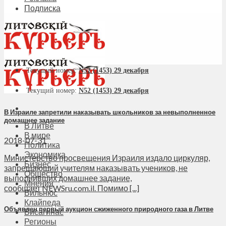
Подписка
Текущий номер:
N52 (1453) 29 декабря
Текущий номер:
N52 (1453) 29 декабря
В Израиле запретили наказывать школьников за невыполненное
домашнее задание
В Литве
В мире
2018-07-31
Политика
Экономика
Министерство просвещения Израиля издало циркуляр,
Бизнес
запрещающий учителям наказывать учеников, не
Общество
выполнивших домашнее задание,
Мнения
сообщает NEWSru.com.il. Помимо [...]
Вильнюс
Клайпеда
Объявлен первый аукцион сжиженного природного газа в Литве
Висагинас
Регионы