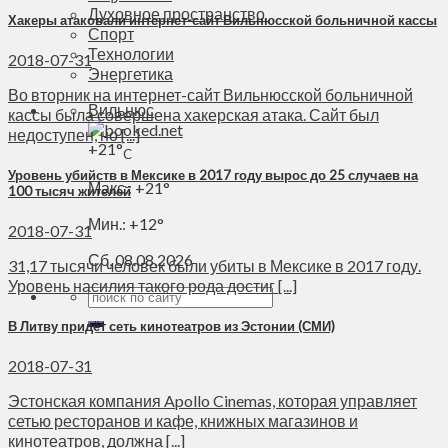
Духовное пространство
Хакеры атаковали интернет-сайт Вильнюсской больничной кассы
Спорт
Технологии
2018-07-31
Энергетика
Во вторник на интернет-сайт Вильнюсской больничной
Вильнюс
кассы была совершена хакерская атака. Сайт был
недоступен, но [...]
+
21°
C
Уровень убийств в Мексике в 2017 году вырос до 25 случаев на
Макс.:
+
21°
100 тысяч жителей
Мин.:
+
12°
2018-07-31
Сб, 08.08.2026
31,17 тысячи человек были убиты в Мексике в 2017 году.
Уровень насилия такого рода достиг [...]
В Литву придёт сеть кинотеатров из Эстонии (СМИ)
2018-07-31
Эстонская компания Apollo Cinemas, которая управляет
сетью ресторанов и кафе, книжных магазинов и
кинотеатров, должна [...]