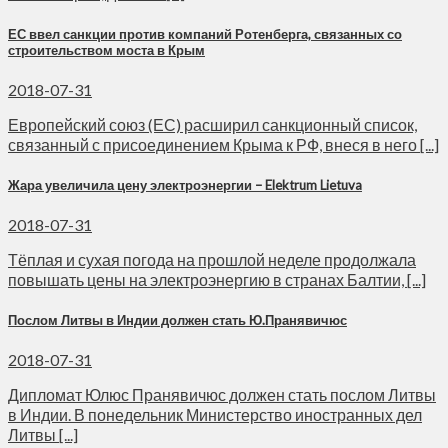
ЕС ввел санкции против компаний Ротенберга, связанных со
строительством моста в Крым
2018-07-31
Европейский союз (ЕС) расширил санкционный список,
связанный с присоединением Крыма к РФ, внеся в него [...]
Жара увеличила цену электроэнергии – Elektrum Lietuva
2018-07-31
Тёплая и сухая погода на прошлой неделе продолжала
повышать цены на электроэнергию в странах Балтии, [...]
Послом Литвы в Индии должен стать Ю.Пранявичюс
2018-07-31
Дипломат Юлюс Пранявичюс должен стать послом Литвы
в Индии. В понедельник Министерство иностранных дел
Литвы [...]