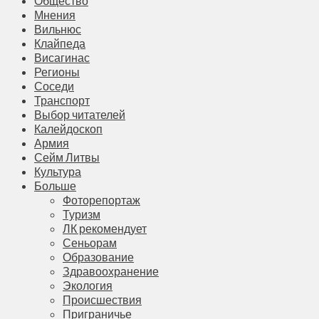
Общество
Мнения
Вильнюс
Клайпеда
Висагинас
Регионы
Соседи
Транспорт
Выбор читателей
Калейдоскоп
Армия
Сейм Литвы
Культура
Больше
Фоторепортаж
Туризм
ЛК рекомендует
Сеньорам
Образование
Здравоохранение
Экология
Происшествия
Приграничье