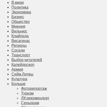
В мире
Политика
Экономика
Бизнес
Общество
Мнения
Вильнюс
Клайпеда
Висагинас
Регионы
Соседи
Транспорт
Выбор читателей
Калейдоскоп
Армия
Сейм Литвы
Культура
Больше
Фоторепортаж
Туризм
ЛК рекомендует
Сеньорам