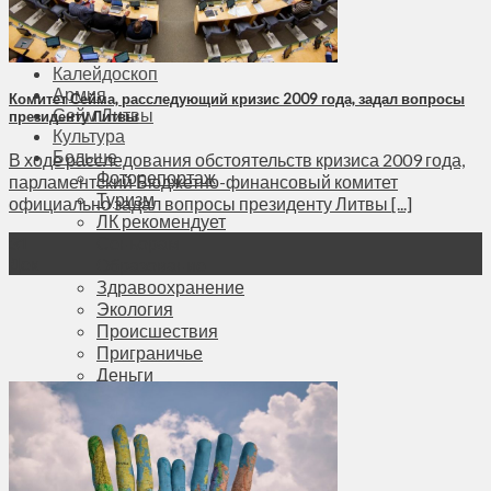
Соседи
Транспорт
Выбор читателей
Калейдоскоп
Армия
Комитет Сейма, расследующий кризис 2009 года, задал вопросы
Сейм Литвы
президенту Литвы
Культура
Больше
В ходе расследования обстоятельств кризиса 2009 года,
Фоторепортаж
парламентский Бюджетно-финансовый комитет
Туризм
официально задал вопросы президенту Литвы [...]
ЛК рекомендует
Сеньорам
31
Дек
Образование
Здравоохранение
Экология
Происшествия
Приграничье
Деньги
Визиты
Выборы
Агроновости
Едим дома
Ищу семью