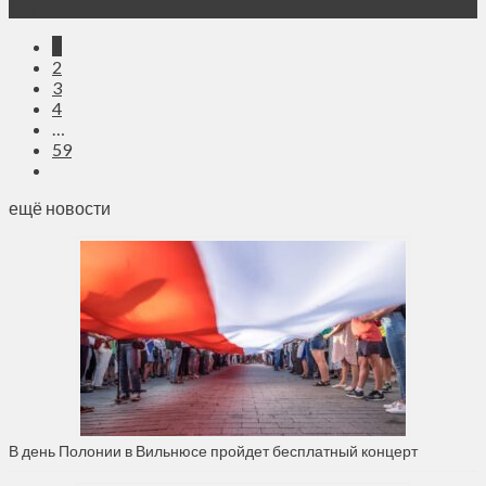
Дек
1
2
3
4
…
59
ещё новости
В день Полонии в Вильнюсе пройдет бесплатный концерт