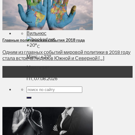
Духовное пространство
Спорт
Технологии
Энергетика
Вильнюс
Главные политические события 2018 года
+
20°
C
Одним из главных событий мировой политики в 2018 году
Макс.:
+
22°
стала встреча лидеров Южной и Северной [...]
Мин.:
+
14°
31
Дек
Пт, 07.08.2026