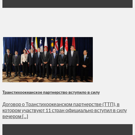
Дек
Транстихоокеанское партнерство вступило в силу
Договор о Транстихоокеанском партнерстве (ТТП), в
котором участвуют 11 стран официально вступил в силу
вечером [...]
31
Дек