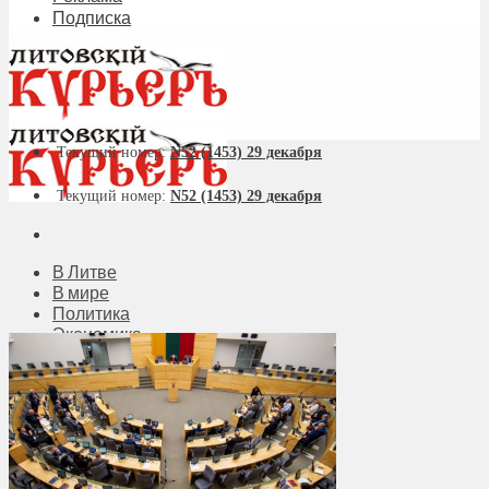
Подписка
Текущий номер:
N52 (1453) 29 декабря
Текущий номер:
N52 (1453) 29 декабря
В Литве
В мире
Политика
Экономика
Бизнес
Общество
Мнения
Вильнюс
Клайпеда
Висагинас
Регионы