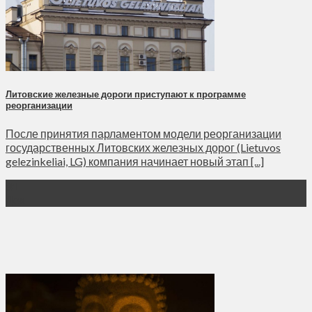
Литовские железные дороги приступают к программе
реорганизации
После принятия парламентом модели реорганизации
государственных Литовских железных дорог (Lietuvos
gelezinkeliai, LG) компания начинает новый этап [...]
31
Дек