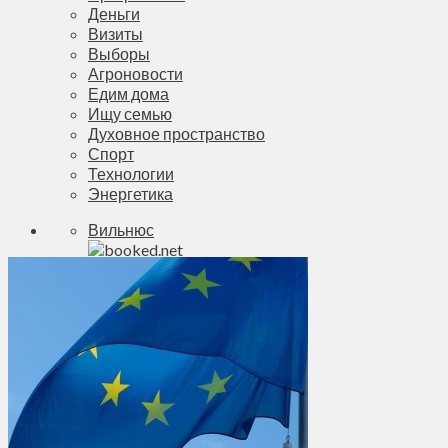
Деньги
Визиты
Выборы
Агроновости
Едим дома
Ищу семью
Духовное пространство
Спорт
Технологии
Энергетика
Вильнюс
+
21°
C
Макс.:
+
25°
Мин.:
+
12°
Вс, 09.08.2026