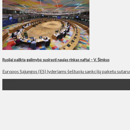
Rusijai palikta galimybė susirasti naujas rinkas naftai – V. Šimkus
Europos Sąjungos (ES) lyderiams šeštuoju sankcijų paketu sutarus d
31
Май