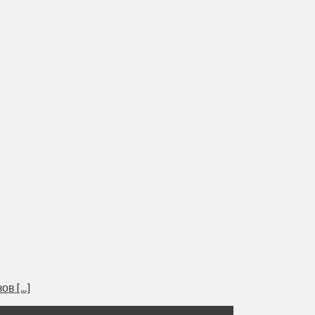
 [...]