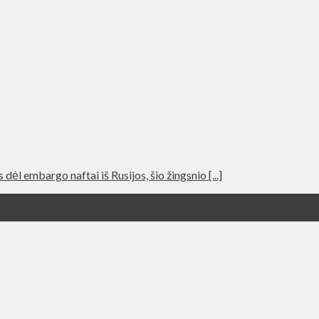
ėl embargo naftai iš Rusijos, šio žingsnio [...]