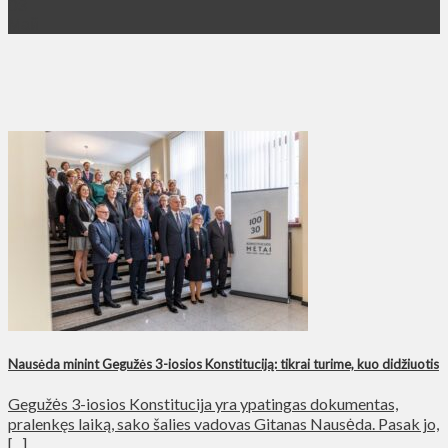
03
Май
Nausėda minint Gegužės 3-iosios Konstituciją: tikrai turime, kuo didžiuotis
Gegužės 3-iosios Konstitucija yra ypatingas dokumentas,
pralenkęs laiką, sako šalies vadovas Gitanas Nausėda. Pasak jo,
[...]