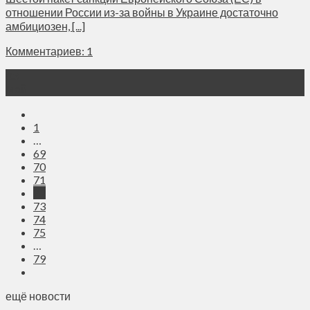
отношении России из-за войны в Украине достаточно
амбициозен, [...]
Комментариев: 1
03
Май
1
…
69
70
71
72
73
74
75
…
79
ещё новости