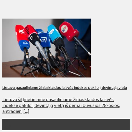
Lietuva pasauliniame žiniasklaidos laisvės indekse pakilo į devintąją vietą
Lietuva šiųmetiniame pasauliniame žiniasklaidos laisvės
indekse pakilo į devintąją vietą iš pernai buvusios 28-osios,
antradienį [...]
03
Май