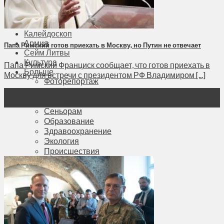
Соседи
Транспорт
Выбор читателей
Калейдоскоп
Армия
Папа Римский готов приехать в Москву, но Путин не отвечает
Сейм Литвы
Культура
Папа Римский Франциск сообщает, что готов приехать в
Больше
Москву для встречи с президентом РФ Владимиром [...]
Фоторепортаж
Туризм
03
ЛК рекомендует
Май
Сеньорам
Образование
Здравоохранение
Экология
Происшествия
Приграничье
Деньги
Визиты
Выборы
Агроновости
Едим дома
Ищу семью