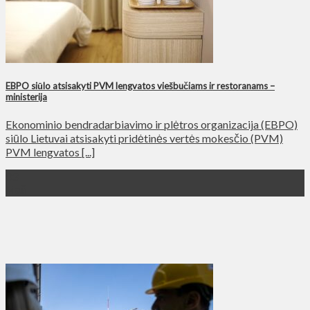
EBPO siūlo atsisakyti PVM lengvatos viešbučiams ir restoranams –
ministerija
Ekonominio bendradarbiavimo ir plėtros organizacija (EBPO)
siūlo Lietuvai atsisakyti pridėtinės vertės mokesčio (PVM)
PVM lengvatos [...]
03
Май