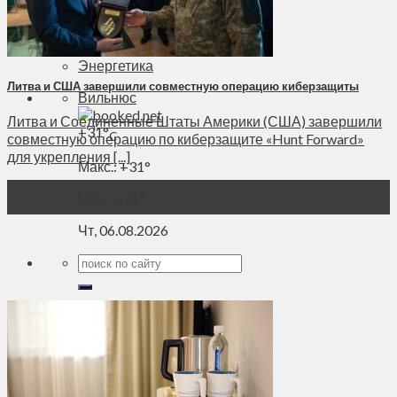
Духовное пространство
Спорт
Технологии
Энергетика
Литва и США завершили совместную операцию киберзащиты
Вильнюс
Литва и Соединенные Штаты Америки (США) завершили
+
31°
C
совместную операцию по киберзащите «Hunt Forward»
для укрепления [...]
Макс.:
+
31°
03
Мин.:
+
21°
Май
Чт, 06.08.2026