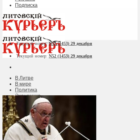
Подписка
Текущий номер:
N52 (1453) 29 декабря
Текущий номер:
N52 (1453) 29 декабря
В Литве
В мире
Политика
Экономика
Бизнес
Общество
Мнения
Вильнюс
Клайпеда
Висагинас
Регионы