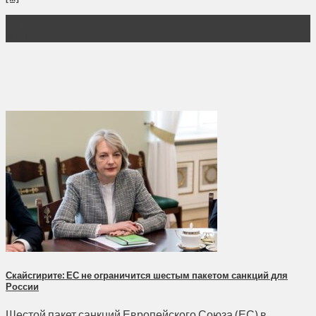
03
Май
Скайсгирите: ЕС не ограничится шестым пакетом санкций для
России
Шестой пакет санкций Европейского Союза (ЕС) в