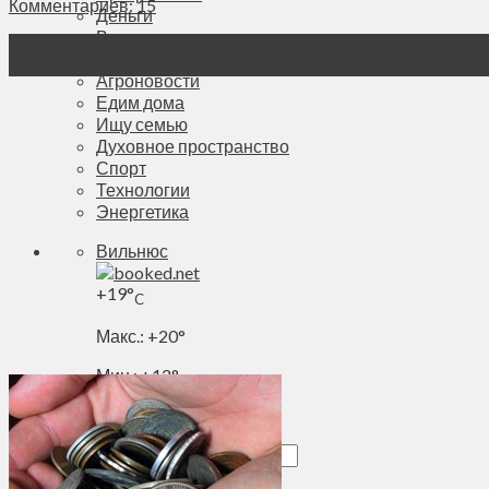
Комментариев: 15
Деньги
Визиты
16
Выборы
Фев
Агроновости
Едим дома
Ищу семью
Духовное пространство
Спорт
Технологии
Энергетика
Вильнюс
+
19°
C
Макс.:
+
20°
Мин.:
+
12°
Сб, 08.08.2026