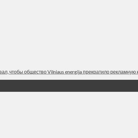
, чтобы общество Vilniaus energija прекратило рекламную ка