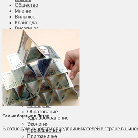
Общество
Мнения
Вильнюс
Клайпеда
Висагинас
Регионы
Соседи
Транспорт
Выбор читателей
Калейдоскоп
Армия
Сейм Литвы
Культура
Больше
Фоторепортаж
Туризм
ЛК рекомендует
Сеньорам
Образование
Самые богатые в Литве
Здравоохранение
Экология
В сотне самых богатых предпринимателей в стране в нынеш
Происшествия
Приграничье