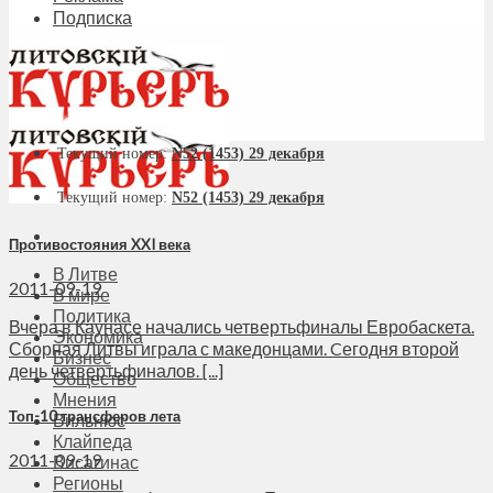
Подписка
Текущий номер:
N52 (1453) 29 декабря
Текущий номер:
N52 (1453) 29 декабря
Противостояния XXI века
В Литве
2011-09-19
В мире
Политика
Вчера в Каунасе начались четвертьфиналы Евробаскета.
Экономика
Сборная Литвы играла с македонцами. Cегодня второй
Бизнес
день четвертьфиналов. [...]
Общество
Мнения
Топ-10 трансферов лета
Вильнюс
Клайпеда
2011-09-19
Висагинас
Регионы