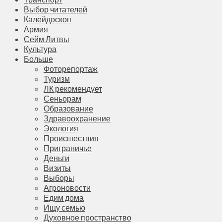
Выбор читателей
Калейдоскоп
Армия
Сейм Литвы
Культура
Больше
Фоторепортаж
Туризм
ЛК рекомендует
Сеньорам
Образование
Здравоохранение
Экология
Происшествия
Приграничье
Деньги
Визиты
Выборы
Агроновости
Едим дома
Ищу семью
Духовное пространство