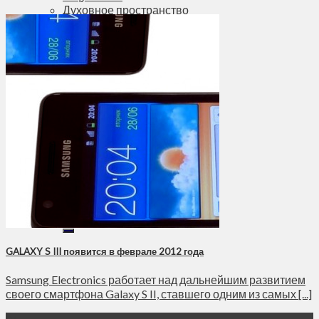
Духовное пространство
Спорт
Технологии
Энергетика
Вильнюс
+
19°
C
Макс.:
+
23°
Мин.:
+
12°
Вс, 09.08.2026
GALAXY S III появится в феврале 2012 года
Samsung Electronics работает над дальнейшим развитием
своего смартфона Galaxy S II, ставшего одним из самых [...]