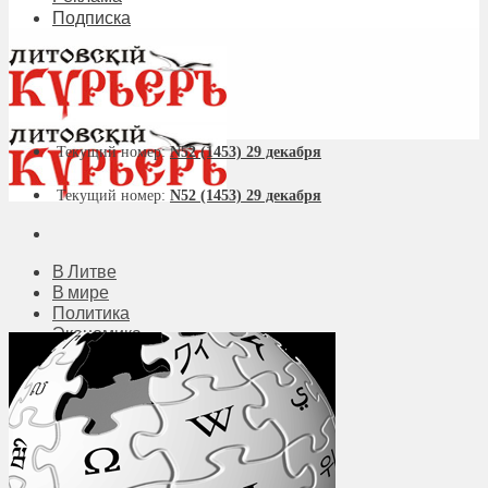
Подписка
Текущий номер:
N52 (1453) 29 декабря
Текущий номер:
N52 (1453) 29 декабря
В Литве
В мире
Политика
Экономика
Бизнес
Общество
Мнения
Вильнюс
Клайпеда
Висагинас
Регионы