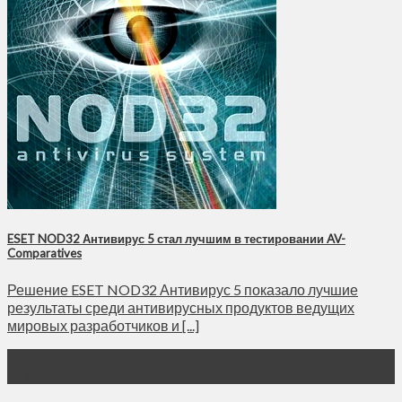
ESET NOD32 Антивирус 5 стал лучшим в тестировании AV-
Comparatives
Решение ESET NOD32 Антивирус 5 показало лучшие
результаты среди антивирусных продуктов ведущих
мировых разработчиков и [...]
06
Янв