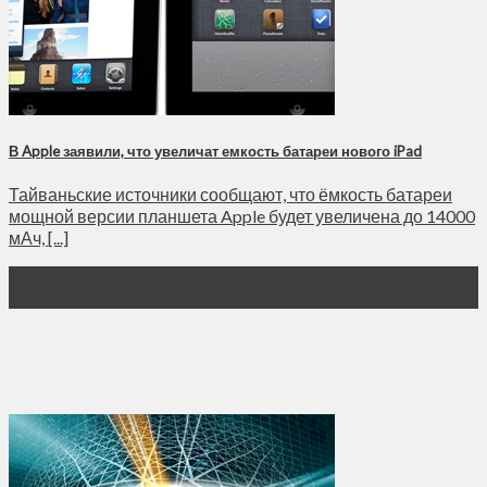
В Apple заявили, что увеличат емкость батареи нового iPad
Тайваньские источники сообщают, что ёмкость батареи
мощной версии планшета Apple будет увеличена до 14000
мАч, [...]
06
Янв