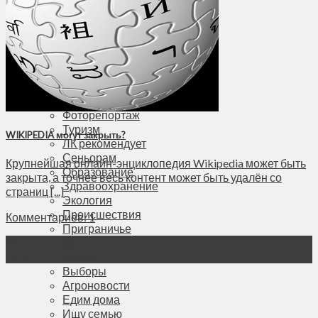
Соседи
Транспорт
Выбор читателей
Калейдоскоп
Армия
Сейм Литвы
Культура
Больше
Фоторепортаж
Туризм
WIKIPEDIA могут закрыть?
ЛК рекомендует
Сеньорам
Крупнейшая онлайн-энциклопедия Wikipedia может быть
Образование
закрыта, а точнее весь контент может быть удалён со
Здравоохранение
страниц [...]
Экология
Происшествия
Комментариев: 1
Приграничье
Деньги
06
Янв
Визиты
Выборы
Агроновости
Едим дома
Ищу семью