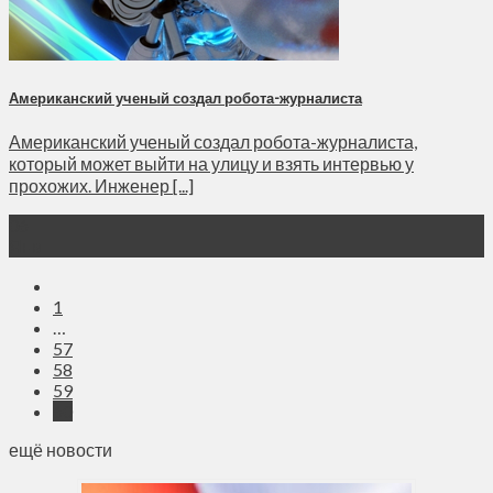
Американский ученый создал робота-журналиста
Американский ученый создал робота-журналиста,
который может выйти на улицу и взять интервью у
прохожих. Инженер [...]
06
Янв
1
…
57
58
59
60
ещё новости