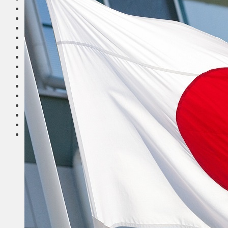
Общество
Мнения
Вильнюс
Клайпеда
Висагинас
Регионы
Соседи
Транспорт
Выбор читателей
Калейдоскоп
Армия
Сейм Литвы
Культура
Больше
Фоторепортаж
Туризм
ЛК рекомендует
Сеньорам
Образование
Здравоохранение
Экология
Происшествия
Приграничье