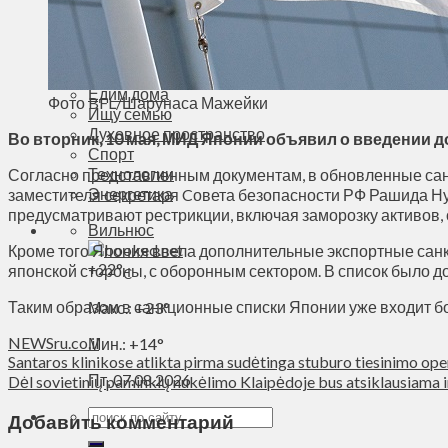
Деньги
Визиты
Выборы
Агроновости
Едим дома
Фото BFL/Шарунаса Мажейки
Ищу семью
Духовное пространство
Во вторник, 10 мая, МИД Японии объявил о введении 
Спорт
Технологии
Согласно представленным документам, в обновленные сан
Энергетика
заместителя секретаря Cовета безопасности РФ Рашида Ну
предусматривают рестрикции, включая заморозку активов,
Вильнюс
Кроме того Япония ввела дополнительные экспортные санк
+
22°
японской стороны, с оборонным сектором. В список было 
C
Таким образом в санкционные списки Японии уже входит бо
Макс.:
+
23°
NEWSru.co.il
Мин.:
+
14°
Santaros klinikose atlikta pirma sudėtinga stuburo tiesinimo op
Пт, 07.08.2026
Dėl sovietinių paminklų nukėlimo Klaipėdoje bus atsiklausiama 
Добавить комментарий