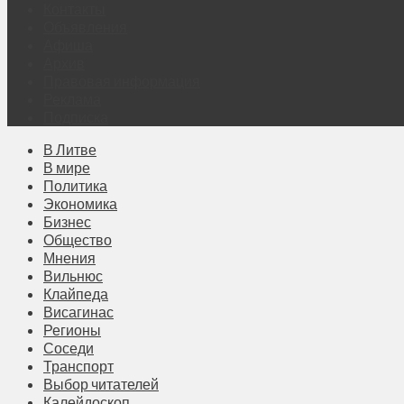
Контакты
Объявления
Афиша
Архив
Правовая информация
Реклама
Подписка
В Литве
В мире
Политика
Экономика
Бизнес
Общество
Мнения
Вильнюс
Клайпеда
Висагинас
Регионы
Соседи
Транспорт
Выбор читателей
Калейдоскоп