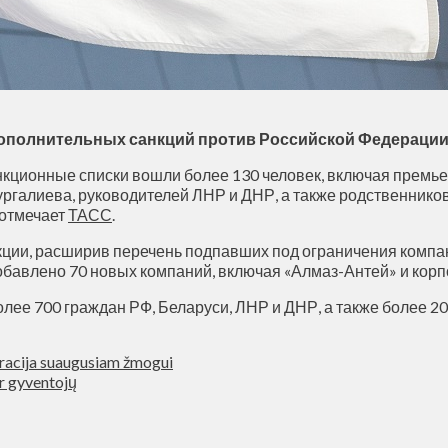
дополнительных санкций против Российской Федерации,
кционные списки вошли более 130 человек, включая премь
ргалиева, руководителей ЛНР и ДНР, а также родственнико
 отмечает
ТАСС
.
ции, расширив перечень подпавших под ограничения компан
добавлено 70 новых компаний, включая «Алмаз-Антей» и кор
лее 700 граждан РФ, Беларуси, ЛНР и ДНР, а также более 20
eracija suaugusiam žmogui
ir gyventojų