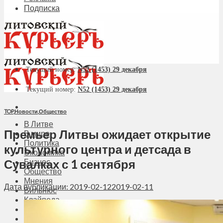
Подписка
Текущий номер:
N52 (1453) 29 декабря
Текущий номер:
N52 (1453) 29 декабря
TOP
,
Новости
,
Общество
В Литве
Премьер Литвы ожидает открытие
В мире
Политика
культурного центра и детсада в
Экономика
Сувалках с 1 сентября
Бизнес
Общество
Мнения
Дата публикации: 2019-02-12
2019-02-11
Вильнюс
Клайпеда
Висагинас
Регионы