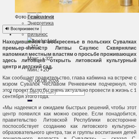
Духовное пространство
Спорт
Фото с сайта lrv.lt
Технологии
Энергетика
🔊 Воспроизвести
Вильнюс
Находившийся в воскресенье в польских Сувалках
+
31°
премьер-министр Литвы Саулюс Сквярнялис
C
напомнил местным властям о просьбе проживающих
Макс.:
+
32°
здесь литовцев открыть литовский культурный
центр и детский сад.
Мин.:
+
20°
Как сообщает правительство, глава кабмина на встрече с
Чт, 06.08.2026
мэром Сувалок Чеславом Ренкевичем подчеркнул, что
этот проект было бы очень актуально провести в жизнь с 1
сентября этого года.
«Мы надеемся и ожидаем быстрых решений, чтобы этот
центр появился как можно скорее. Если понадобится,
правительство Литовской Республики всесторонне
поспособствует созданию как литовского культурно-
образовательного центра, так и группы воспитания детей
дошкольного возраста в Сувалках», — сказал С.