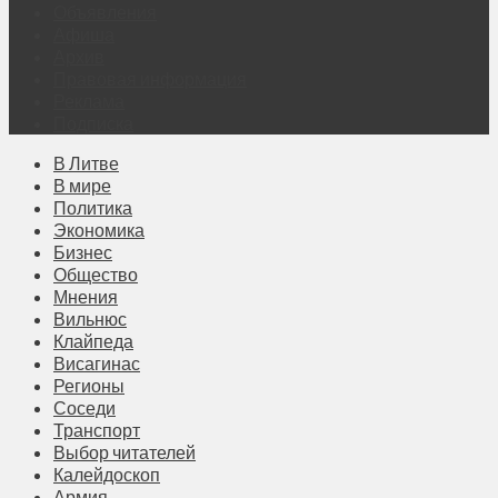
Объявления
Афиша
Архив
Правовая информация
Реклама
Подписка
В Литве
В мире
Политика
Экономика
Бизнес
Общество
Мнения
Вильнюс
Клайпеда
Висагинас
Регионы
Соседи
Транспорт
Выбор читателей
Калейдоскоп
Армия