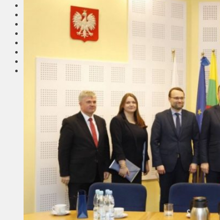
Соседи
Транспорт
Выбор читателей
Калейдоскоп
Армия
Сейм Литвы
Культура
Больше
Фоторепортаж
Туризм
ЛК рекомендует
Сеньорам
Образование
Здравоохранение
Экология
Происшествия
Приграничье
Деньги
Визиты
Выборы
Агроновости
Едим дома
Ищу семью