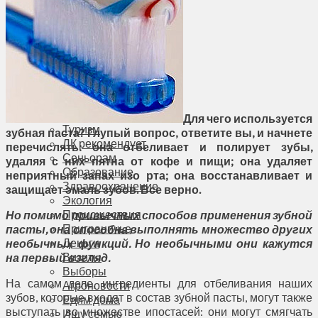
Соседи
Транспорт
Выбор читателей
Калейдоскоп
Армия
Сейм Литвы
Культура
Больше
Фоторепортаж
Для чего используется
Туризм
зубная паста? Глупый вопрос, ответите вы, и начнете
ЛК рекомендует
перечислять: она отбеливает и полирует зубы,
Сеньорам
удаляя с них пятна от кофе и пищи; она удаляет
Образование
неприятный запах изо рта; она восстанавливает и
Здравоохранение
защищает эмаль зубов. Все верно.
Экология
Происшествия
Но помимо привычных способов применения зубной
Приграничье
пасты, она способна выполнять множество других
Деньги
необычных функций. Но необычными они кажутся
Визиты
на первый взгляд.
Выборы
На самом деле, ингредиенты для отбеливания наших
Агроновости
зубов, которые входят в состав зубной пасты, могут также
Едим дома
выступать во множестве ипостасей: они могут смягчать
Ищу семью