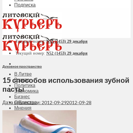
Подписка
Текущий номер:
N52 (1453) 29 декабря
Текущий номер:
N52 (1453) 29 декабря
Духовное пространство
В Литве
15 способов использования зубной
В мире
Политика
пасты
Экономика
Бизнес
Общество
Дата публикации: 2012-09-29
2012-09-28
Мнения
Вильнюс
Клайпеда
Висагинас
Регионы