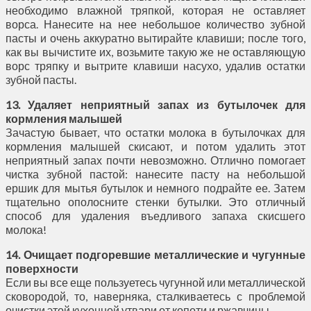
необходимо влажной тряпкой, которая не оставляет
ворса. Нанесите на нее небольшое количество зубной
пасты и очень аккуратно вытирайте клавиши; после того,
как вы вычистите их, возьмите такую же не оставляющую
ворс тряпку и вытрите клавиши насухо, удалив остатки
зубной пасты.
13. Удаляет неприятный запах из бутылочек для
кормления малышей
Зачастую бывает, что остатки молока в бутылочках для
кормления малышей скисают, и потом удалить этот
неприятный запах почти невозможно. Отлично помогает
чистка зубной пастой: нанесите пасту на небольшой
ершик для мытья бутылок и немного подрайте ее. Затем
тщательно ополосните стенки бутылки. Это отличный
способ для удаления въедливого запаха скисшего
молока!
14. Очищает подгоревшие металлические и чугунные
поверхности
Если вы все еще пользуетесь чугунной или металлической
сковородой, то, наверняка, сталкиваетесь с проблемой
очистки этой кухонной утвари от копоти и ржавчины.