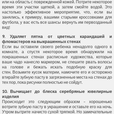
или на область с поврежденной кожей. Потрите некоторое
время эти участки щеткой, а затем смойте водой. Это
настолько эффективное мероприятие, что, если вы
занялись, к примеру, вашими старыми кроссовками для
футбола, у вас есть все шансы вернуть им первозданный
вид!
9. Удаляет пятна от цветных карандашей и
фломастеров на выкрашенных стенах
Если вы оставили своего ребенка ненадолго одного в
комнате, а спустя некоторое время обнаружили на
покрашенных стенах расписные художества, которые
ваше чадо нанесло маркером, не спешите рвать волосы
на голове и бежать искать подобную краску для
стен. Возьмите кусок материи, намочите его и осторожно
втирайте зубную пасту в загрязненные места на стенах до
тех пор, пока рисунки полностью не сойдут.
10. Вычищает до блеска серебряные ювелирные
изделия
Происходит это следующим образом – хорошенько
вотрите зубную пасту в украшение и оставьте его на ночь.
Утром вытрите начисто сухой тряпкой. Но замечательные