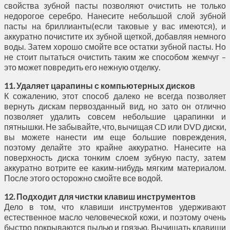
свойства зубной пасты позволяют очистить не только
недорогое серебро. Нанесите небольшой слой зубной
пасты на бриллианты(если таковые у вас имеются), и
аккуратно почистите их зубной щеткой, добавляя немного
воды. Затем хорошо смойте все остатки зубной пасты. Но
не стоит пытаться очистить таким же способом жемчуг –
это может повредить его нежную отделку.
11. Удаляет царапины с компьютерных дисков
К сожалению, этот способ далеко не всегда позволяет
вернуть дискам первозданный вид, но зато он отлично
позволяет удалить совсем небольшие царапинки и
пятнышки. Не забывайте, что, вычищая CD или DVD диски,
вы можете нанести им еще большие повреждения,
поэтому делайте это крайне аккуратно. Нанесите на
поверхность диска тонким слоем зубную пасту, затем
аккуратно вотрите ее каким-нибудь мягким материалом.
После этого осторожно смойте все водой.
12. Подходит для чистки клавиш инструментов
Дело в том, что клавиши инструментов удерживают
естественное масло человеческой кожи, и поэтому очень
быстро покрываются пылью и грязью. Вычищать клавиши