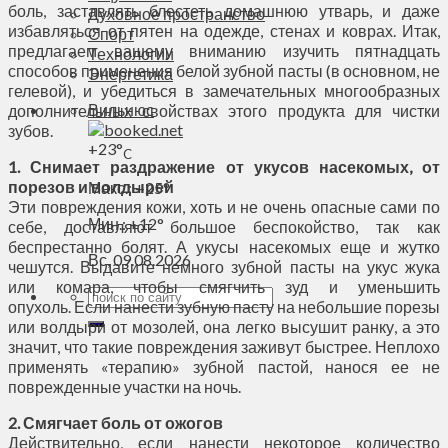
боль, заставлять блестеть домашнюю утварь, и даже
Духовное пространство
избавляться от пятен на одежде, стенах и коврах. Итак,
Спорт
предлагаем вашему вниманию изучить пятнадцать
Технологии
способов применения белой зубной пасты (в основном, не
Энергетика
гелевой), и убедиться в замечательных многообразных
Вильнюс
дополнительных свойствах этого продукта для чистки
зубов.
+
23°
C
1. Снимает раздражение от укусов насекомых, от
порезов и волдырей
Макс.:
+
25°
Эти повреждения кожи, хоть и не очень опасные сами по
Мин.:
+
12°
себе, доставляют большое беспокойство, так как
беспрестанно болят. А укусы насекомых еще и жутко
Вс, 09.08.2026
чешутся. Выдавите немного зубной пасты на укус жука
или комара, чтобы смягчить зуд и уменьшить
опухоль. Если нанести зубную пасту на небольшие порезы
или волдыри от мозолей, она легко высушит ранку, а это
значит, что такие повреждения заживут быстрее. Неплохо
применять «терапию» зубной пастой, нанося ее не
поврежденные участки на ночь.
2. Смягчает боль от ожогов
Действительно, если нанести некоторое количество