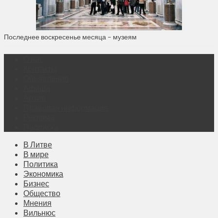
Последнее воскресенье месяца – музеям
О нас
Контакты
Объявления
Афиша
Архив
Правовая информация
Реклама
Подписка
В Литве
В мире
Политика
Экономика
Бизнес
Общество
Мнения
Вильнюс