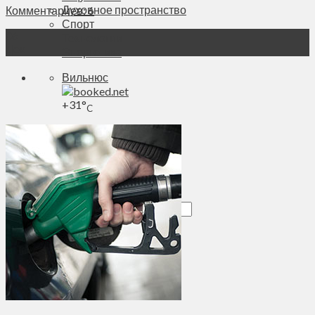
Духовное пространство
Комментариев: 6
Спорт
06
Технологии
Дек
Энергетика
Вильнюс
+
31°
C
Макс.:
+
24°
Мин.:
+
14°
Пт, 07.08.2026