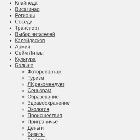
Клайпеда
Висагинас
Регионы
Соседи
Транспорт
Выбор читателей
Калейдоскоп
Армия
Сейм Литвы
Культура
Больше
Фоторепортаж
Туризм
ЛК рекомендует
Сеньорам
Образование
Здравоохранение
Экология
Происшествия
Приграничье
Деньги
Визиты