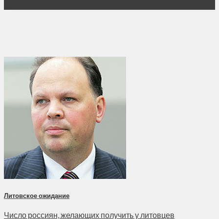
Дек
Литовское ожидание
Число россиян, желающих получить у литовцев