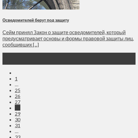
Осведомителей берут под защиту
Сейм принял Закон о защите осведомителей, который
предусматривает основы и формы правовой защиты лиц,
сообщивших [...]
06
Дек
1
…
25
26
27
28
29
30
31
…
33