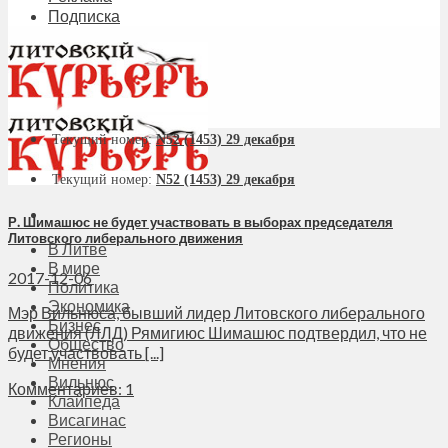
Подписка
Текущий номер:
N52 (1453) 29 декабря
Текущий номер:
N52 (1453) 29 декабря
Р. Шимашюс не будет участвовать в выборах председателя
Литовского либерального движения
В Литве
В мире
2017-12-06
Политика
Экономика
Мэр Вильнюса, бывший лидер Литовского либерального
Бизнес
движения (ЛЛД) Рямигиюс Шимашюс подтвердил, что не
Общество
будет участвовать [...]
Мнения
Вильнюс
Комментариев: 1
Клайпеда
Висагинас
Регионы