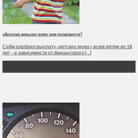
«Детские деньги»: кому они полагаются?
Сейм одобрил выплату «детских денег» всем детям до 18
лет – в зависимости от финансового [...]
06
Дек