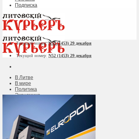
Подписка
Текущий номер:
N52 (1453) 29 декабря
Текущий номер:
N52 (1453) 29 декабря
В Литве
В мире
Политика
Экономика
Бизнес
Общество
Мнения
Вильнюс
Клайпеда
Висагинас
Регионы