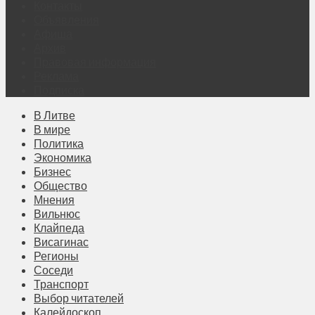
Контакты
Объявления
Афиша
Архив
Правовая информация
Реклама
Подписка
В Литве
В мире
Политика
Экономика
Бизнес
Общество
Мнения
Вильнюс
Клайпеда
Висагинас
Регионы
Соседи
Транспорт
Выбор читателей
Калейдоскоп