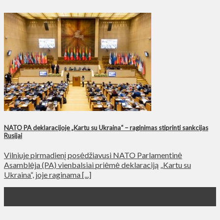
NATO PA deklaracijoje „Kartu su Ukraina“ – raginimas stiprinti sankcijas
Rusijai
Vilniuje pirmadienį posėdžiavusi NATO Parlamentinė
Asamblėja (PA) vienbalsiai priėmė deklaraciją „Kartu su
Ukraina“, joje raginama [...]
30
Май