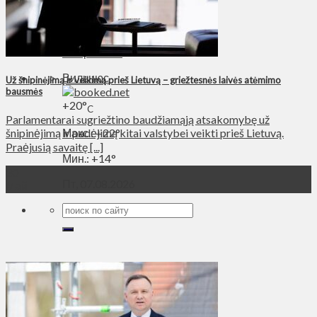
Духовное пространство
Спорт
Технологии
Энергетика
Вильнюс
Už šnipinėjimą ir veikimą prieš Lietuvą – griežtesnės laivės atėmimo
bausmės
+
20°
C
Parlamentarai sugriežtino baudžiamąją atsakomybę už
Макс.:
+
22°
šnipinėjimą ir padėjimą kitai valstybei veikti prieš Lietuvą.
Praėjusią savaitę [...]
Мин.:
+
14°
30
Пт, 07.08.2026
Май