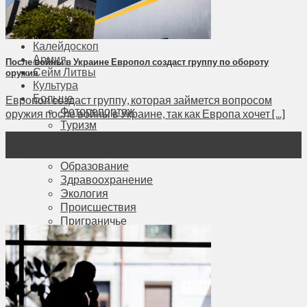
Соседи
Транспорт
Выбор читателей
Калейдоскоп
Армия
После войны в Украине Европол создаст группу по обороту
Сейм Литвы
оружия
Культура
Больше
Европол создаст группу, которая займется вопросом
Фоторепортаж
оружия после войны в Украине, так как Европа хочет [...]
Туризм
ЛК рекомендует
30
Май
Сеньорам
Образование
Здравоохранение
Экология
Происшествия
Приграничье
Деньги
Визиты
Выборы
Агроновости
Едим дома
Ищу семью