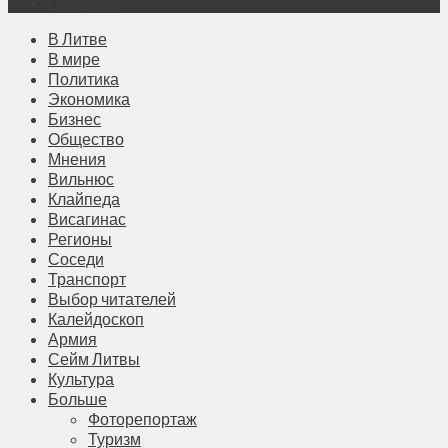
Подписка
В Литве
В мире
Политика
Экономика
Бизнес
Общество
Мнения
Вильнюс
Клайпеда
Висагинас
Регионы
Соседи
Транспорт
Выбор читателей
Калейдоскоп
Армия
Сейм Литвы
Культура
Больше
Фоторепортаж
Туризм