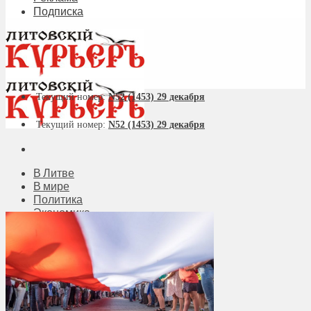
Подписка
Текущий номер:
N52 (1453) 29 декабря
Текущий номер:
N52 (1453) 29 декабря
В Литве
В мире
Политика
Экономика
Бизнес
Общество
Мнения
Вильнюс
Клайпеда
Висагинас
Регионы