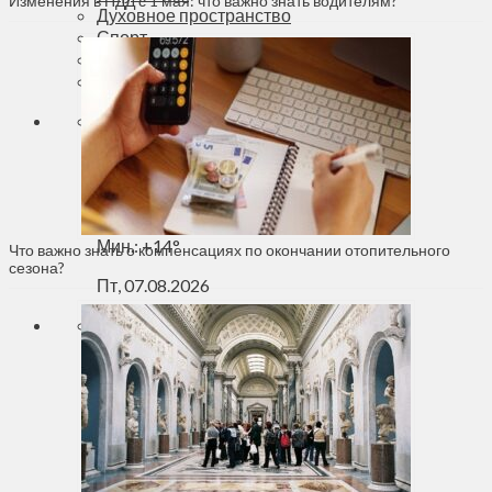
Изменения в ПДД с 1 мая: что важно знать водителям?
Духовное пространство
Спорт
Технологии
Энергетика
Вильнюс
+
31°
C
Макс.:
+
24°
Мин.:
+
14°
Что важно знать о компенсациях по окончании отопительного
сезона?
Пт, 07.08.2026