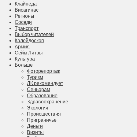
Клайпеда
Висагинас
Регионы
Соседи
Транспорт
Выбор читателей
Калейдоскоп
Армия
Сейм Литвы
Культура
Больше
Фоторепортаж
Туризм
ЛК рекомендует
Сеньорам
Образование
Здравоохранение
Экология
Происшествия
Приграничье
Деньги
Визиты