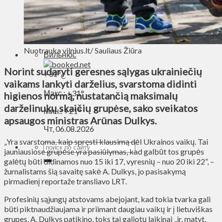
Духовное пространство
Спорт
Технологии
Энергетика
Nuotrauka vilnius.lt/ Sauliaus Žiūra
Вильнюс
Norint sudaryti geresnes sąlygas ukrainiečių
+
31°
C
vaikams lankyti darželius, svarstoma didinti
Макс.:
+
31°
higienos normą, nustatančią maksimalų
darželinukų skaičių grupėse, sako sveikatos
Мин.:
+
21°
apsaugos ministras Arūnas Dulkys.
Чт, 06.08.2026
„Yra svarstoma, kaip spręsti klausimą dėl Ukrainos vaikų. Tai
jauniausiose grupėse yra pasiūlymas, kad galbūt tos grupės
galėtų būti didinamos nuo 15 iki 17, vyresnių – nuo 20 iki 22“, –
žurnalistams šią savaitę sakė A. Dulkys, jo pasisakymą
pirmadienį reportaže transliavo LRT.
Profesinių sąjungų atstovams abejojant, kad tokia tvarka gali
būti piktnaudžiaujama ir priimant daugiau vaikų ir į lietuviškas
grupes, A. Dulkys patikino, toks tai galiotų laikinai „ir, matyt,