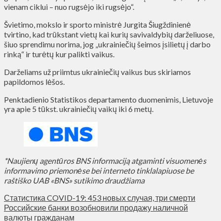
vienam ciklui – nuo rugsėjo iki rugsėjo“.
Švietimo, mokslo ir sporto ministrė Jurgita Šiugždinienė
tvirtino, kad trūkstant vietų kai kurių savivaldybių darželiuose,
šiuo sprendimu norima, jog „ukrainiečių šeimos įsilietų į darbo
rinką“ ir turėtų kur palikti vaikus.
Darželiams už priimtus ukrainiečių vaikus bus skiriamos
papildomos lėšos.
Penktadienio Statistikos departamento duomenimis, Lietuvoje
yra apie 5 tūkst. ukrainiečių vaikų iki 6 metų.
*Naujienų agentūros BNS informaciją atgaminti visuomenės
informavimo priemonėse bei interneto tinklalapiuose be
raštiško UAB «BNS» sutikimo draudžiama
Статистика COVID-19: 453 новых случая, три смерти
Российские банки возобновили продажу наличной
валюты гражданам