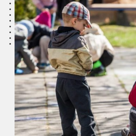
Соседи
Транспорт
Выбор читателей
Калейдоскоп
Армия
Сейм Литвы
Культура
Больше
Фоторепортаж
Туризм
ЛК рекомендует
Сеньорам
Образование
Здравоохранение
Экология
Происшествия
Приграничье
Деньги
Визиты
Выборы
Агроновости
Едим дома
Ищу семью