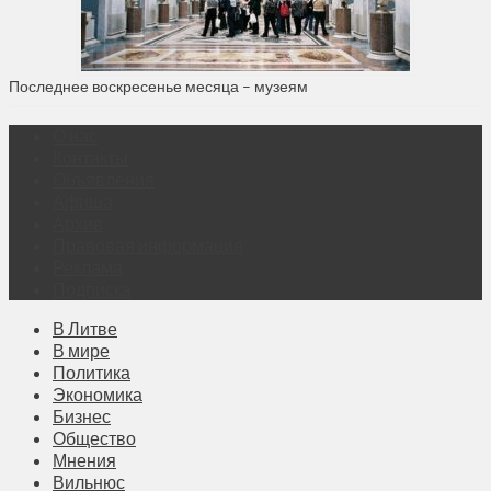
Последнее воскресенье месяца – музеям
О нас
Контакты
Объявления
Афиша
Архив
Правовая информация
Реклама
Подписка
В Литве
В мире
Политика
Экономика
Бизнес
Общество
Мнения
Вильнюс