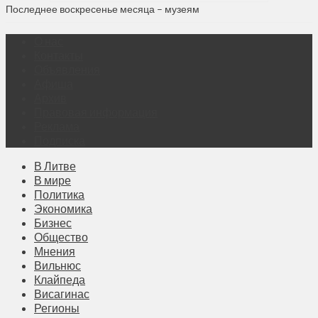
Последнее воскресенье месяца – музеям
О нас
Контакты
Объявления
Афиша
Архив
Правовая информация
Реклама
Подписка
В Литве
В мире
Политика
Экономика
Бизнес
Общество
Мнения
Вильнюс
Клайпеда
Висагинас
Регионы