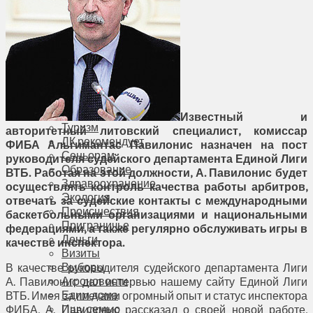
Соседи
Транспорт
Выбор читателей
Калейдоскоп
Армия
Сейм Литвы
Культура
Больше
Фоторепортаж
Известный и
Туризм
авторитетный литовский специалист, комиссар
ЛК рекомендует
ФИБА Альгимантас Павилонис назначен на пост
Сеньорам
руководителя судейского департамента Единой Лиги
Образование
ВТБ. Работая на этой должности, А. Павилонис будет
Здравоохранение
осуществлять контроль качества работы арбитров,
Экология
отвечать за судейские контакты с международными
Происшествия
баскетбольными организациями и национальными
Приграничье
федерациями, а также регулярно обслуживать игры в
Деньги
качестве инспектора.
Визиты
Выборы
В качестве руководителя судейского департамента Лиги
Агроновости
А. Павилонис дал интервью нашему сайту Единой Лиги
Едим дома
ВТБ. Имея за плечами огромный опыт и статус инспектора
Ищу семью
ФИБА, А. Павилонис рассказал о своей новой работе,