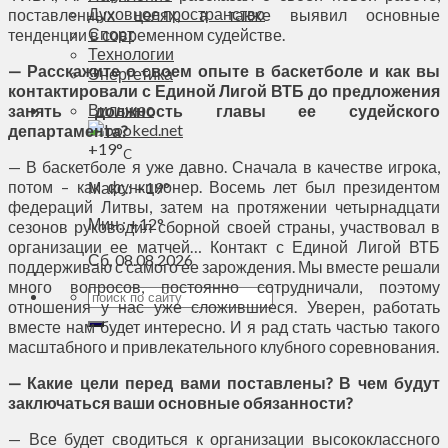
Духовное пространство
поставленных целях, а также выявил основные
Спорт
тенденции в современном судействе.
Технологии
— Расскажите о своем опыте в баскетболе и как вы
Энергетика
контактировали с Единой Лигой ВТБ до предложения
Вильнюс
занять должность главы ее судейского
департамента?
+
19°
C
— В баскетболе я уже давно. Сначала в качестве игрока,
потом – как функционер. Восемь лет был президентом
Макс.:
+
19°
федераций Литвы, затем на протяжении четырнадцати
Мин.:
+
12°
сезонов руководил сборной своей страны, участвовал в
организации ее матчей… Контакт с Единой Лигой ВТБ
Сб, 08.08.2026
поддерживаю с самого ее зарождения. Мы вместе решали
много вопросов, постоянно сотрудничали, поэтому
отношения у нас уже сложившиеся. Уверен, работать
вместе нам будет интересно. И я рад стать частью такого
масштабного и привлекательного клубного соревнования.
— Какие цели перед вами поставлены? В чем будут
заключаться ваши основные обязанности?
— Все будет сводиться к организации высококлассного