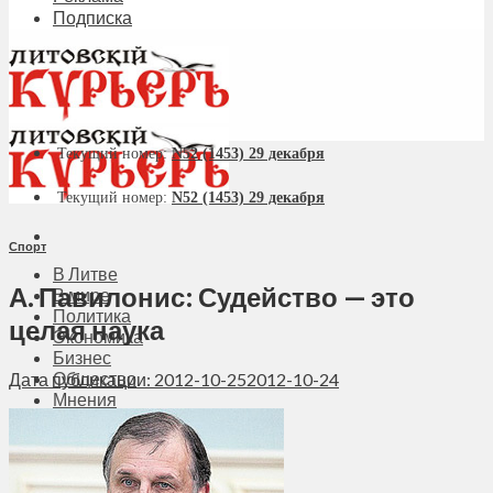
Подписка
Текущий номер:
N52 (1453) 29 декабря
Текущий номер:
N52 (1453) 29 декабря
Спорт
В Литве
А. Павилонис: Судейство — это
В мире
Политика
целая наука
Экономика
Бизнес
Общество
Дата публикации: 2012-10-25
2012-10-24
Мнения
Вильнюс
Клайпеда
Висагинас
Регионы