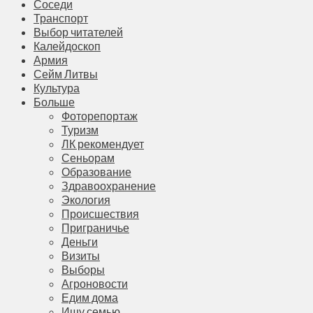
Соседи
Транспорт
Выбор читателей
Калейдоскоп
Армия
Сейм Литвы
Культура
Больше
Фоторепортаж
Туризм
ЛК рекомендует
Сеньорам
Образование
Здравоохранение
Экология
Происшествия
Приграничье
Деньги
Визиты
Выборы
Агроновости
Едим дома
Ищу семью