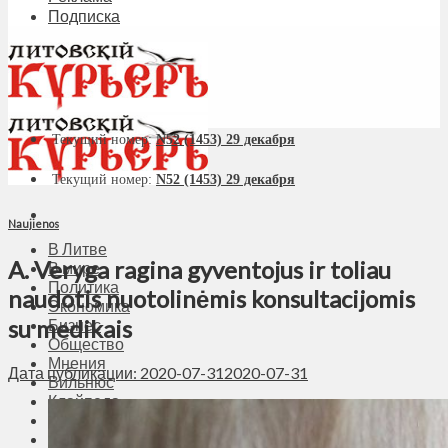
Подписка
Текущий номер:
N52 (1453) 29 декабря
Текущий номер:
N52 (1453) 29 декабря
Naujienos
В Литве
A. Veryga ragina gyventojus ir toliau
В мире
Политика
naudotis nuotolinėmis konsultacijomis
Экономика
su medikais
Бизнес
Общество
Мнения
Дата публикации: 2020-07-31
2020-07-31
Вильнюс
Клайпеда
Висагинас
Регионы