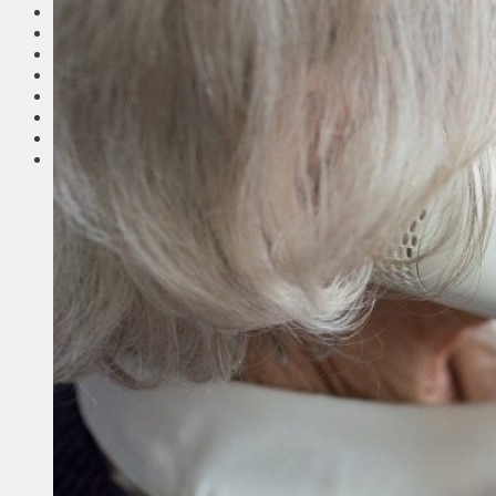
Соседи
Транспорт
Выбор читателей
Калейдоскоп
Армия
Сейм Литвы
Культура
Больше
Фоторепортаж
Туризм
ЛК рекомендует
Сеньорам
Образование
Здравоохранение
Экология
Происшествия
Приграничье
Деньги
Визиты
Выборы
Агроновости
Едим дома
Ищу семью