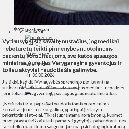
Духовное пространство
Спорт
Технологии
Энергетика
Фото pixabay.com
Вильнюс
Vyriausybei šią savaitę nustačius, jog medikai
+
31°
C
nebeturėtų teikti pirmenybės nuotolinėms
Макс.:
+
31°
pacientų konsultacijoms, sveikatos apsaugos
ministras Aurelijus Veryga ragina gyventojus ir
Мин.:
+
21°
toliau aktyviai naudotis šia galimybe.
Чт, 06.08.2026
Jis tikisi, kad dėl Vyriausybės sprendimo per karantiną
susidariusios eilės planiniams vizitams pas medikus, nepailgės,
jei ir toliau dalis gyventojų paslaugas gaus nuotoliniu būdu.
„Noriu vis tiktai paprašyti naudotis tomis nuotolinėmis
konsultacijomis ten, kur galima, ypatingai jei tai yra
pakartotiniai atvejai. Tikrai suprantame norą žmonių, kuomet
buvo įprasta fiziškai ateiti, pamatyti gydytoją, pabendrauti, nes
tai suteikia papildomo saugumo jausmą, psichologinį komfortą.