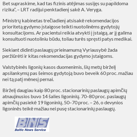
Bet supraskime, kad tas fizinis atėjimas susijęs su papildoma
rizika“, – LRT radijui penktadienį sakė A. Veryga.
Ministrų kabinetas trečiadienį atsisakė rekomendacijos
prioritetą gydymo įstaigose teikti nuotolinėms gydytojų
konsultacijoms. Ar pacientui reikia atvykti į įstaigą, ar jį galima
konsultuoti nuotoliniu būdu, toliau turės spręsti patys medikai.
Siekiant didinti paslaugų prieinamumą Vyriausybė žada
peržiūrėti ir kitas rekomendacijas gydymo įstaigoms.
Valstybinės ligonių kasos duomenimis, šių metų birželį
apsilankymų pas šeimos gydytoją buvo beveik 60 proc. mažiau
nei tą patį mėnesį pernai.
Birželį daugiau kaip 80 proc. stacionarinių paslaugų apimčių
atnaujinusios buvo 14 šalies ligoninių. 70–80 proc. paslaugų
apimčių pasiekė 19 ligoninių, 50–70 proc. – 26, o devynios
ligoninės teikė mažiau nei pusę stacionarinių paslaugų.