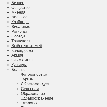
Бизнес
Общество
Мнения
Вильнюс
Клайпеда
Висагинас
Регионы
Соседи
Транспорт
Выбор читателей
Калейдоскоп
Армия
Сейм Литвы
Культура
Больше
Фоторепортаж
Туризм
ЛК рекомендует
Сеньорам
Образование
Здравоохранение
Экология