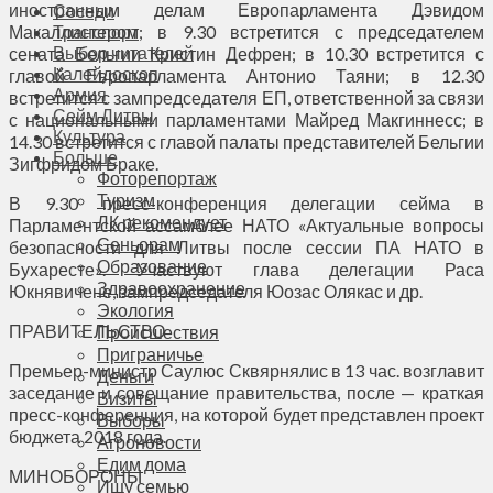
иностранным делам Европарламента Дэвидом
Соседи
Макаллистером; в 9.30 встретится с председателем
Транспорт
Выбор читателей
сената Бельгии Кристин Дефрен; в 10.30 встретится с
Калейдоскоп
главой Европарламента Антонио Таяни; в 12.30
Армия
встретится с зампредседателя ЕП, ответственной за связи
Сейм Литвы
с национальными парламентами Майред Макгиннесс; в
Культура
14.30 встретится с главой палаты представителей Бельгии
Больше
Зигфридом Браке.
Фоторепортаж
Туризм
В 9.30 пресс-конференция делегации сейма в
ЛК рекомендует
Парламентской ассамблее НАТО «Актуальные вопросы
Сеньорам
безопасности для Литвы после сессии ПА НАТО в
Образование
Бухаресте». Участвуют глава делегации Раса
Здравоохранение
Юкнявичене, зампредседателя Юозас Олякас и др.
Экология
ПРАВИТЕЛЬСТВО
Происшествия
Приграничье
Премьер-министр Саулюс Сквярнялис в 13 час. возглавит
Деньги
заседание и совещание правительства, после — краткая
Визиты
пресс-конференция, на которой будет представлен проект
Выборы
бюджета 2018 года.
Агроновости
Едим дома
МИНОБОРОНЫ
Ищу семью