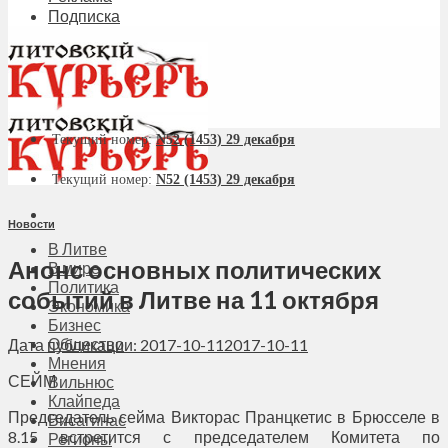
Подписка
Текущий номер:
N52 (1453) 29 декабря
Текущий номер:
N52 (1453) 29 декабря
Новости
В Литве
Анонс основных политических
В мире
Политика
событий в Литве на 11 октября
Экономика
Бизнес
Общество
Дата публикации: 2017-10-11
2017-10-11
Мнения
СЕЙМ
Вильнюс
Клайпеда
Председатель сейма Викторас Пранцкетис в Брюсселе в
Висагинас
8.15 встретится с председателем Комитета по
Регионы