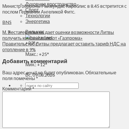
Духовное пространство
Министр обороны Раймундас Кароблис в 8.45 встретится с
Спорт
послом Германии Ангеликой Фитс.
Технологии
Энергетика
BNS
Вильнюс
М. Вестагер пока не дает оценки возможности Литвы
получить компенсацию от «Газпрома»
+
23°
Правительство Литвы предлагает оставить тариф НДС на
C
отопление в 9%
Макс.:
+
25°
Добавить комментарий
Мин.:
+
12°
Ваш адрес email не будет опубликован.
Обязательные
Вс, 09.08.2026
поля помечены
*
Комментарий
*