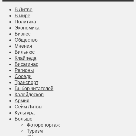
В Литве
В мире
Политика
Экономика
Бизнес
Общество
Мнения
Вильнюс
Клайпеда
Висагинас
Регионы
Соседи
Транспорт
Выбор читателей
Калейдоскоп
Армия
Сейм Литвы
Культура
Больше
Фоторепортаж
Туризм