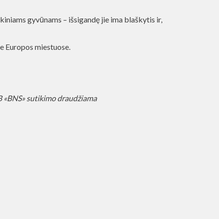
iniams gyvūnams – išsigandę jie ima blaškytis ir,
se Europos miestuose.
AB «BNS» sutikimo draudžiama