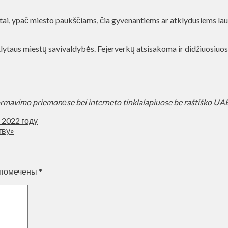
tai, ypač miesto paukščiams, čia gyvenantiems ar atklydusiems lauk
 Alytaus miestų savivaldybės. Fejerverkų atsisakoma ir didžiuosiuo
ormavimo priemonėse bei interneto tinklalapiuose be raštiško U
 2022 году
тву»
 помечены
*