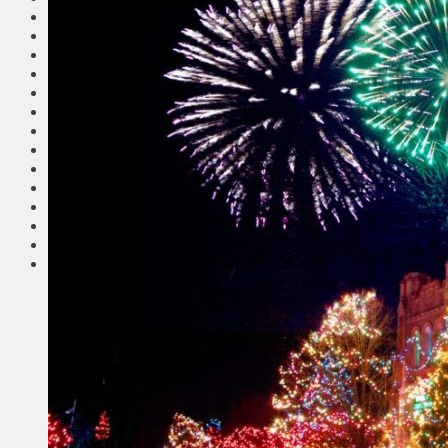
Общество
Мнения
Вильнюс
Клайпеда
Висагинас
Регионы
Соседи
Транспорт
Выбор читателей
Калейдоскоп
Армия
Сейм Литвы
Культура
Больше
Фоторепортаж
Туризм
ЛК рекомендует
Сеньорам
Образование
Здравоохранение
Экология
Происшествия
Приграничье