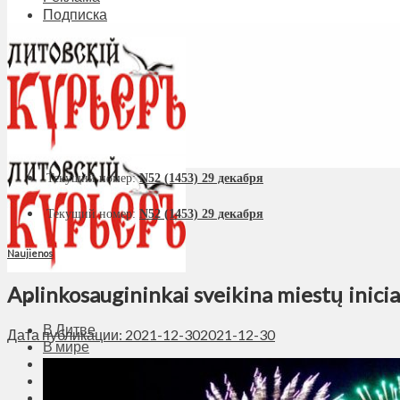
Подписка
Текущий номер:
N52 (1453) 29 декабря
Текущий номер:
N52 (1453) 29 декабря
Naujienos
Aplinkosaugininkai sveikina miestų inicia
В Литве
Дата публикации: 2021-12-30
2021-12-30
В мире
Политика
Экономика
Бизнес