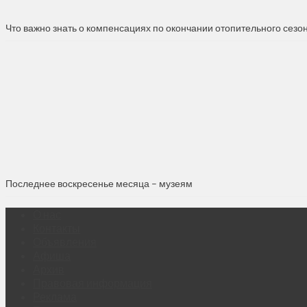
Что важно знать о компенсациях по окончании отопительного сезо
Последнее воскресенье месяца – музеям
О нас
Контакты
Объявления
Афиша
Архив
Правовая информация
Реклама