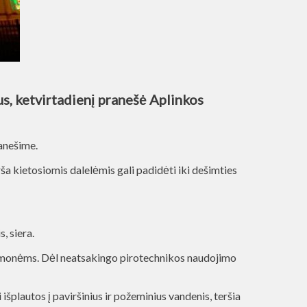
jus, ketvirtadienį pranešė Aplinkos
ranešime.
ša kietosiomis dalelėmis gali padidėti iki dešimties
, siera.
s žmonėms. Dėl neatsakingo pirotechnikos naudojimo
plautos į paviršinius ir požeminius vandenis, teršia