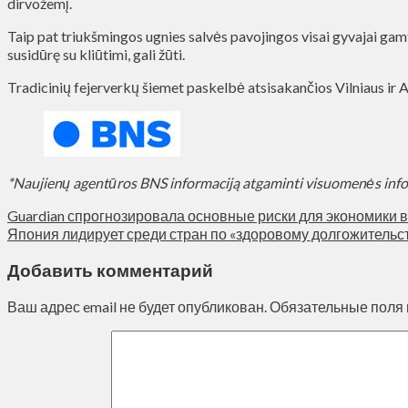
dirvožemį.
Taip pat triukšmingos ugnies salvės pavojingos visai gyvajai gam
susidūrę su kliūtimi, gali žūti.
Tradicinių fejerverkų šiemet paskelbė atsisakančios Vilniaus ir
*Naujienų agentūros BNS informaciją atgaminti visuomenės inf
Guardian спрогнозировала основные риски для экономики в
Япония лидирует среди стран по «здоровому долгожительс
Добавить комментарий
Ваш адрес email не будет опубликован.
Обязательные поля