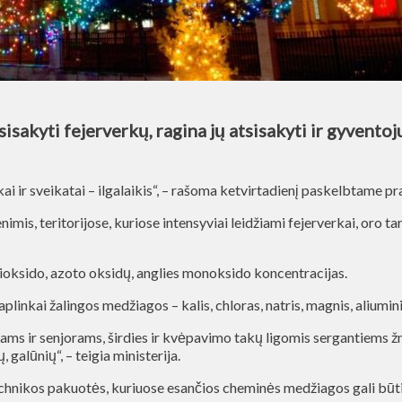
isakyti fejerverkų, ragina jų atsisakyti ir gyvento
ai ir sveikatai – ilgalaikis“, – rašoma ketvirtadienį paskelbtame p
is, teritorijose, kuriose intensyviai leidžiami fejerverkai, oro tar
ioksido, azoto oksidų, anglies monoksido koncentracijas.
linkai žalingos medžiagos – kalis, chloras, natris, magnis, aliuminis
ikams ir senjorams, širdies ir kvėpavimo takų ligomis sergantiem
 galūnių“, – teigia ministerija.
nikos pakuotės, kuriuose esančios cheminės medžiagos gali būti iš