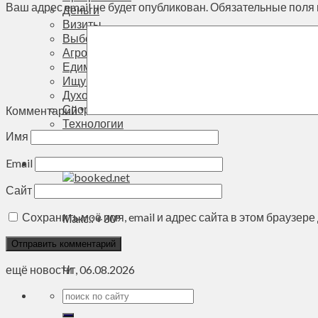
Ваш адрес email не будет опубликован.
Обязательные поля
Деньги
Визиты
Выборы
Агроновости
Едим дома
Ищу семью
Духовное пространство
Спорт
Комментарий
*
Технологии
Имя
Энергетика
Вильнюс
Email
Сайт
+
29°
C
Сохранить моё имя, email и адрес сайта в этом браузе
Макс.:
+
30°
Мин.:
+
20°
Чт, 06.08.2026
ещё новости