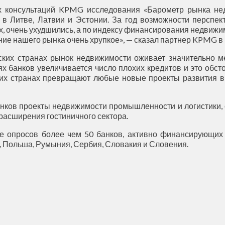
 консультаций KPMG исследования «Барометр рынка нед
в Литве, Латвии и Эстонии. За год возможности перспе
, очень ухудшились, а по индексу финансирования недвижи
ление нашего рынка очень хрупкое», — сказал партнер KPMG 
йских странах рынок недвижимости оживает значительно м
х банков увеличивается число плохих кредитов и это обс
их странах превращают любые новые проекты развития в
анков проекты недвижимости промышленности и логистики,
расширения гостиничного сектора.
 опросов более чем 50 банков, активно финансирующих 
я, Польша, Румыния, Сербия, Словакия и Словения.