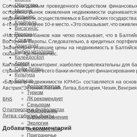
Общество
Согласно данным проведенного обществом финансовых
Мнения
осторожно рынок оживления недвижимости оценивается 
Вильнюс
недвижимости, осуществляемых в Балтийских государствах
Клайпеда
6-го на последнее 10-е место. «Это показывает, что ожив
Висагинас
Регионы
«Настроение банков нам четко показывает, что в Балти
Соседи
Восточной Европы. Следовательно, в кредитных портфеля
Транспорт
Значительно упавшие цены на недвижимость в Балтийск
Выбор читателей
сказал Р. Касперавичюс.
Калейдоскоп
Армия
Как показал мониторинг, наиболее привлекательны для б
Сейм Литвы
странах. Меньше всего банки интересует финансирование 
Культура
Больше
«Барометр недвижимости KPMG» составляется на основе
Фоторепортаж
Австрия, Эстония, Латвия, Литва, Болгария, Чехия, Венгри
Туризм
ЛК рекомендует
BNS
Сеньорам
О патриотах и футболистах
Образование
Литва: события, факты
Здравоохранение
Экология
Добавить комментарий
Происшествия
Приграничье