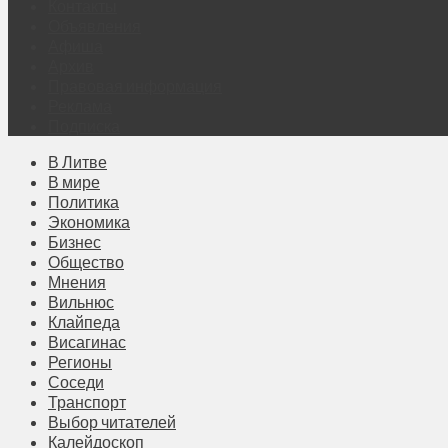
Контакты
Объявления
Афиша
Архив
Правовая информация
Реклама
Подписка
В Литве
В мире
Политика
Экономика
Бизнес
Общество
Мнения
Вильнюс
Клайпеда
Висагинас
Регионы
Соседи
Транспорт
Выбор читателей
Калейдоскоп