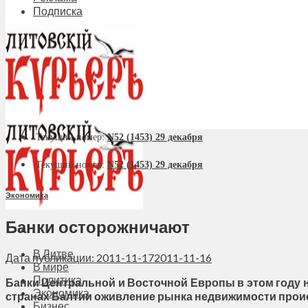
Подписка
Текущий номер:
N52 (1453) 29 декабря
Текущий номер:
N52 (1453) 29 декабря
Экономика
Банки осторожничают
В Литве
Дата публикации: 2011-11-17
2011-11-16
В мире
Политика
Банки Центральной и Восточной Европы в этом году 
Экономика
странах Балтии оживление рынка недвижимости проис
Бизнес