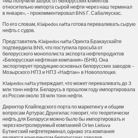
«Мы получили запрос от белорусских клиентов
относительно импорта сырой нефти через наш терминал
в январе», – прокомментировал BNS Г. Сабаляускас.
По его словам, Klaipedos nafta готова переваливать сырую
нефть с судов.
Представитель Klaipedos nafta Оринта Бракаускайте
подтвердила BNS, что поступила просьба от
белорусского монополиста экспорта нефтепродуктов
«Белорусская нефтяная компания» (БНК). Она
экспортирует продукцию основных белорусских заводов –
Мозырского НПЗ и НПЗ «Нафтан» в Новополоцке.
Klaipedos nafta утверждает, что может переваливать до 3
млн тонн нефти. Беларусь в прошлом году импортировала
из России около 18 млн тонн нефти.
Директор Клайпедского порта по маркетингу и общим
вопросам Артурас Друнгилас говорит, что теоретически
нефть для Беларуси можно было бы импортировать и
через контролируемый компанией Orlen Lietuva
Бутингский нефтетерминал, однако эта компания
является конкурентом белорусских заводов.