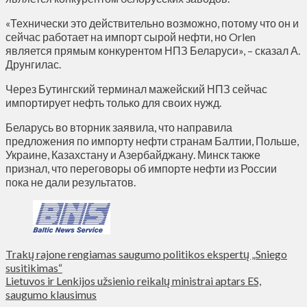
«Технически это действительно возможно, потому что он и
сейчас работает на импорт сырой нефти, но Orlen
является прямым конкурентом НПЗ Беларуси», – сказал А.
Друнгилас.
Через Бутингский терминал мажейский НПЗ сейчас
импортирует нефть только для своих нужд.
Беларусь во вторник заявила, что направила
предложения по импорту нефти странам Балтии, Польше,
Украине, Казахстану и Азербайджану. Минск также
признал, что переговоры об импорте нефти из России
пока не дали результатов.
Trakų rajone rengiamas saugumo politikos ekspertų „Sniego
susitikimas“
Lietuvos ir Lenkijos užsienio reikalų ministrai aptars ES,
saugumo klausimus