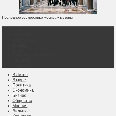
Последнее воскресенье месяца – музеям
О нас
Контакты
Объявления
Афиша
Архив
Правовая информация
Реклама
Подписка
В Литве
В мире
Политика
Экономика
Бизнес
Общество
Мнения
Вильнюс
Клайпеда