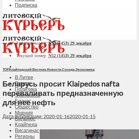
Подписка
Текущий номер:
N52 (1453) 29 декабря
Текущий номер:
N52 (1453) 29 декабря
TOP
,
Клайпедский Вестник
,
Новости
,
Соседи
,
Экономика
В Литве
Беларусь просит Klaipedos nafta
В мире
Политика
переваливать предназначенную
Экономика
для нее нефть
Бизнес
Общество
Мнения
Дата публикации: 2020-01-16
2020-01-15
Вильнюс
Клайпеда
Висагинас
Регионы