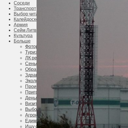
Соседи
Транспорт
Выбор читателей
Калейдоскоп
Армия
Сейм Литвы
Культура
Больше
Фоторепортаж
Туризм
ЛК рекомендует
Сеньорам
Образование
Здравоохранение
Экология
Происшествия
Приграничье
Деньги
Визиты
Выборы
Агроновости
Едим дома
Ищу семью