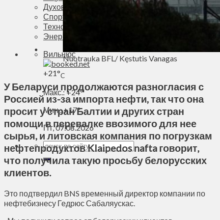
Духовное пространство
Спорт
Технологии
Энергетика
Вильнюс
Nuotrauka BFL/ Kęstutis Vanagas
+
21°
C
У Беларуси продолжаются разногласия с
Макс.:
+
24°
Россией из-за импорта нефти, так что она
просит у стран Балтии и других стран
Мин.:
+
17°
помощи в перевалке ввозимого для нее
Пт, 07.08.2026
сырья, и литовская компания по погрузкам
нефтепродуктов Klaipedos nafta говорит,
что получила такую просьбу белорусских
клиентов.
Это подтвердил BNS временный директор компании по
нефтебизнесу Гедрюс Сабаляускас.