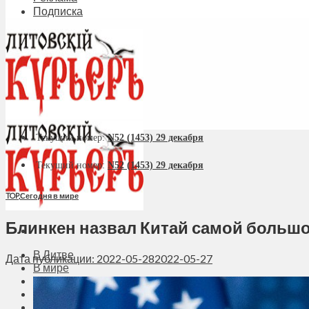
Подписка
Текущий номер:
N52 (1453) 29 декабря
Текущий номер:
N52 (1453) 29 декабря
TOP
,
Сегодня в мире
Блинкен назвал Китай самой больш
В Литве
Дата публикации: 2022-05-28
2022-05-27
В мире
Политика
Экономика
Бизнес