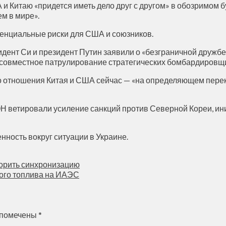
 и Китаю «придется иметь дело друг с другом» в обозримом 
м в мире».
отенциальные риски для США и союзников.
идент Си и президент Путин заявили о «безграничной дружбе»
 совместное патрулирование стратегических бомбардировщик
то отношения Китая и США сейчас — «на определяющем перекр
 ООН ветировали усиление санкций против Северной Кореи,
нность вокруг ситуации в Украине.
корить синхронизацию
ого топлива на ИАЭС
 помечены
*