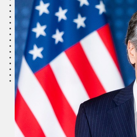
Общество
Мнения
Вильнюс
Клайпеда
Висагинас
Регионы
Соседи
Транспорт
Выбор читателей
Калейдоскоп
Армия
Сейм Литвы
Культура
Больше
Фоторепортаж
Туризм
ЛК рекомендует
Сеньорам
Образование
Здравоохранение
Экология
Происшествия
Приграничье