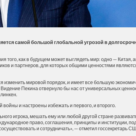
яется самой большой глобальной угрозой в долгосрочн
я того, как в будущем может выглядеть мир: одно — Китая, 
иков и партнеров, для которых общими ценностями являютс
тся изменить мировой порядок, и имеет все большую экономи
 Видение Пекина отвернуло бы нас от универсальных ценнос
Блинкен.
 войны и настроены избежать и первого, и второго.
ьного игрока, мешать ему или любой другой стране развива
ждународное право, соглашения, принципы и институции, п
т сосуществовать и сотрудничать», — отметил госсекретарь С