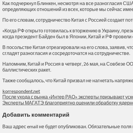
Как подчеркнул Блинкен, несмотря на все разногласия США
определяющих отношений из всех, которые мы сейчас имее
По его словам, сотрудничество Китая с Россией создает п
«Когда РФ открыто готовилась к вторжению в Украину, през
когда президент Байден был в Японии, Китай и РФ провели
В посольстве Китая отреагировали на его слова, заявив, ч
сгладят разногласия и сосредоточатся на сотрудничестве.
Напомним, Китай и Россия в четверг, 26 мая, на Совбезе
баллистических ракет.
Также сообщалось, что Китай призвал не нагнетать напряже
korrespondent.net
После ухода с рынка «Интер РАО» эксперты призывают ус
Эксперты МАГАТЭ благоприятно оценили обработку ядерн
Добавить комментарий
Ваш адрес email не будет опубликован.
Обязательные поля