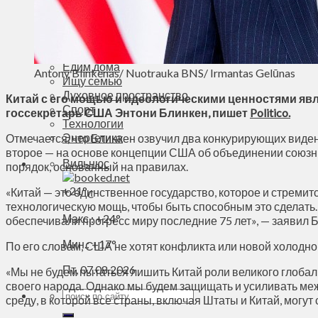
Деньги
Визиты
Выборы
Агроновости
Едим дома
Antony Blinkenas/ Nuotrauka BNS/ Irmantas Gelūnas
Ищу семью
Духовное пространство
Китай с его мощью и идеологическими ценностями явл
Спорт
госсекретарь США Энтони Блинкен, пишет
Politico.
Технологии
Энергетика
Отмечается, что Блинкен озвучил два конкурирующих видени
второе — на основе концепции США об объединении союзн
Вильнюс
порядок, основанный на правилах.
+
21°
«Китай — это единственное государство, которое и стреми
C
технологическую мощь, чтобы быть способным это сделать.
Макс.:
+
24°
обеспечивали прогресс миру последние 75 лет», — заявил 
Мин.:
+
17°
По его словам, США не хотят конфликта или новой холодной
Пт, 07.08.2026
«Мы не будем пытаться лишить Китай роли великого глобал
своего народа. Однако мы будем защищать и усиливать ме
среду, в которой все страны, включая Штаты и Китай, могу