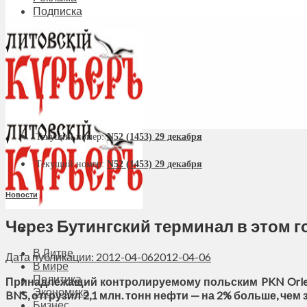
Подписка
Текущий номер:
N52 (1453) 29 декабря
Текущий номер:
N52 (1453) 29 декабря
Новости
Через Бутингский терминал в этом г
В Литве
Дата публикации: 2012-04-06
2012-04-06
В мире
Политика
Принадлежащий контролируемому польским PKN Orlen 
Экономика
BNS, отгрузил 2,1 млн. тонн нефти — на 2% больше, чем 
Бизнес