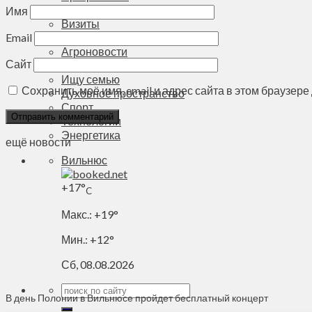
Деньги
Имя
Визиты
Выборы
Email
Агроновости
Сайт
Едим дома
Ищу семью
Сохранить моё имя, email и адрес сайта в этом браузе
Духовное пространство
Спорт
Технологии
Энергетика
ещё новости
Вильнюс
+
17°
C
Макс.:
+
19°
Мин.:
+
12°
Сб, 08.08.2026
В день Полонии в Вильнюсе пройдет бесплатный концерт