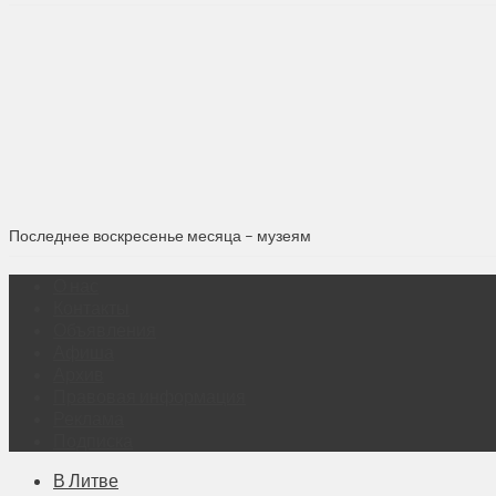
Последнее воскресенье месяца – музеям
О нас
Контакты
Объявления
Афиша
Архив
Правовая информация
Реклама
Подписка
В Литве