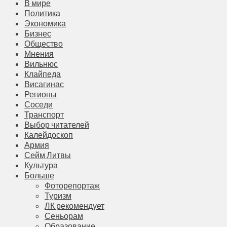
В мире
Политика
Экономика
Бизнес
Общество
Мнения
Вильнюс
Клайпеда
Висагинас
Регионы
Соседи
Транспорт
Выбор читателей
Калейдоскоп
Армия
Сейм Литвы
Культура
Больше
Фоторепортаж
Туризм
ЛК рекомендует
Сеньорам
Образование