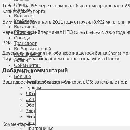
Общество
Только в марте через терминал было импортировано 699
Мнения
Клайпедского порта.
Вильнюс
Клайпеда
Бутингский терминал в 2011 году отгрузил 8,932 млн. тонн н
Висагинас
Через Бутингский терминал НПЗ Orlen Lietuva с 2006 года 
Регионы
Соседи
BNS
Транспорт
Выбор читателей
Дочерние предприятия обанкротившегося банка Snoras мог
Калейдоскоп
Литва охвачена ожиданием светлого праздника Пасхи
Армия
Сейм Литвы
Добавить комментарий
Культура
Больше
Фоторепортаж
Ваш адрес email не будет опубликован.
Обязательные поля
Туризм
ЛК рекомендует
Сеньорам
Образование
Здравоохранение
Экология
Происшествия
Комментарий
*
Приграничье