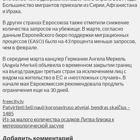
Большинство мигрантов приехали из Сирии, Афганистана
и Ирака.
В других странах Евросоюза также отметили снижение
количества запросов на убежище. В марте, согласно
данным Европейского бюро поддержки миграционных
процессов (EASO) было на 43 процента меньше запросов,
чем в феврале.
В середине марта канцлер Германии Ангела Меркель
(Angela Merkel) объявила о временном закрытии границ
на въезд граждан третьих стран за исключением лиц с
видом на жительство в ЕС и «неотложных случаев». В
начале мая Еврокомиссия рекомендовала продлить
ограничения еще на 30 дней.
freecity.lv
Patvirtinti šeši nauji koronaviruso atvejai, bendras skaičius –
1485
Из-за малого количества осадков Литва близка к
метеорологической засухе
Добавить комментарий