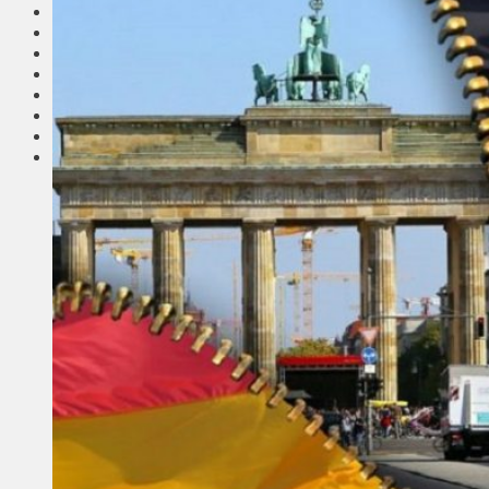
Соседи
Транспорт
Выбор читателей
Калейдоскоп
Армия
Сейм Литвы
Культура
Больше
Фоторепортаж
Туризм
ЛК рекомендует
Сеньорам
Образование
Здравоохранение
Экология
Происшествия
Приграничье
Деньги
Визиты
Выборы
Агроновости
Едим дома
Ищу семью