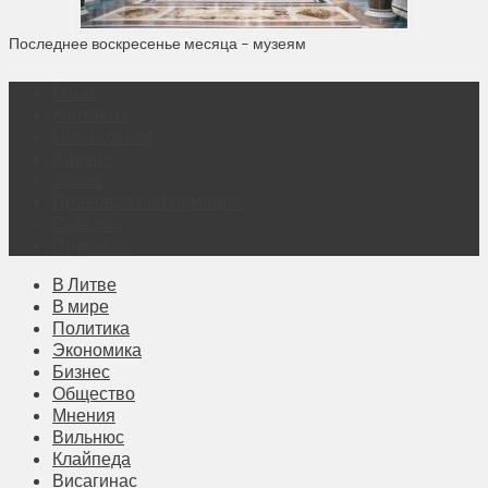
Последнее воскресенье месяца – музеям
О нас
Контакты
Объявления
Афиша
Архив
Правовая информация
Реклама
Подписка
В Литве
В мире
Политика
Экономика
Бизнес
Общество
Мнения
Вильнюс
Клайпеда
Висагинас