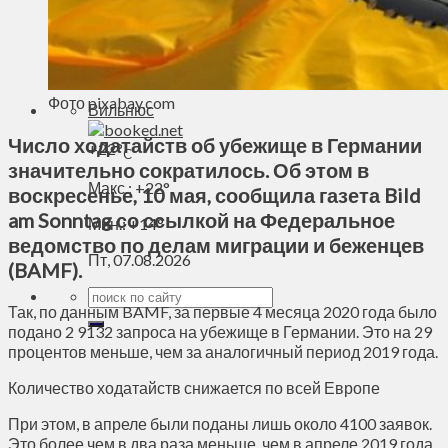
Духовное пространство
Спорт
Технологии
Энергетика
Фото pixabay.com
Вильнюс
Число ходатайств об убежище в Германии
+
22°
C
значительно сократилось. Об этом в
Макс.:
+
22°
воскресенье, 10 мая, сообщила газета Bild
am Sonntag со ссылкой на Федеральное
Мин.:
+
14°
ведомство по делам миграции и беженцев
Пт, 07.08.2026
(BAMF).
Так, по данным BAMF, за первые 4 месяца 2020 года было
подано 2 9132 запроса на убежище в Германии. Это на 29
процентов меньше, чем за аналогичный период 2019 года.
Количество ходатайств снижается по всей Европе
При этом, в апреле были поданы лишь около 4100 заявок.
Это более чем в два раза меньше, чем в апреле 2019 года.