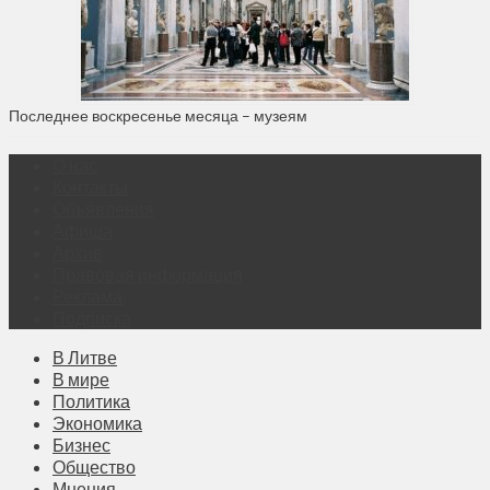
Последнее воскресенье месяца – музеям
О нас
Контакты
Объявления
Афиша
Архив
Правовая информация
Реклама
Подписка
В Литве
В мире
Политика
Экономика
Бизнес
Общество
Мнения