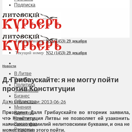
Подписка
Текущий номер:
N52 (1453) 29 декабря
Текущий номер:
N52 (1453) 29 декабря
Новости
В Литве
Д. Грибаускайте: я не моггу пойти
В мире
Политика
против Конституции
Экономика
Бизнес
Общество
Дата публикации: 2013-06-26
Мнения
Президент Даля Грибаускайте во вторник заявила,
Вильнюс
что Конституция Литвы не позволяет ей узаконить
Клайпеда
Висагинас
написание фамилий нелитовскими буквами, и она не
Регионы
может против этого пойти.