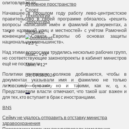
олитовливая их.
Духовное пространство
Спорт
Начавшее в прошлом году работу лево-центристское
Технологии
правительство в своей программе обязалось «решить
Энергетика
вопросы написания имён и фамилий в документах, а
также названий улиц и местностей» с учётом Рамочной
Вильнюс
конвенции Совета Европы об основах защиты
национальных меньшинств».
+
23°
C
Над этими вопросами трудились несколько рабочих групп,
Макс.:
+
24°
но соответствующие законопроекты в кабинет министров
ещё не поступили.
Мин.:
+
12°
Политики литовских поляков добиваются, чтобы в
Вс, 09.08.2026
документах указывали имя и фамилию не только
литовскими буквами, но и такими, как w, q, x.
Представители власти отмечают, что такой шаг важен и
для тех, кто вступает в брак с иностранцами.
BNS
Сейму не удалось отправить в отставку министра
здравоохранения
Перевозчики первыми почувствовали замедление