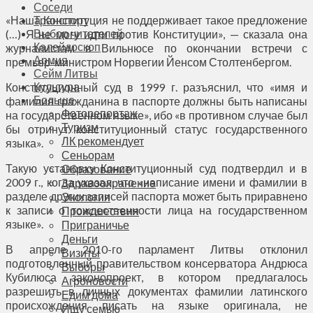
Соседи
«Наша Конституция не поддерживает такое предложение
Транспорт
Выбор читателей
(…) Я не могу идти против Конституции», — сказала она
Калейдоскоп
журналистам в Вильнюсе по окончании встречи с
Армия
премьер-министром Норвегии Йенсом Столтенбергом.
Сейм Литвы
Культура
Конституционный суд в 1999 г. разъяснил, что «имя и
Больше
фамилия гражданина в паспорте должны быть написаны
Фоторепортаж
на государственном языке», ибо «в противном случае был
Туризм
бы отринут конституционный статус государственного
ЛК рекомендует
языка».
Сеньорам
Такую установку Конституционный суд подтвердил и в
Образование
2009 г., когда указал, что «написание имени и фамилии в
Здравоохранение
разделе других записей паспорта может быть приравнено
Экология
к записи о тождественности лица на государственном
Происшествия
языке».
Приграничье
Деньги
В апреле 2010-го парламент Литвы отклонил
Визиты
подготовленный правительством консерватора Андрюса
Выборы
Кубилюса законопроект, в котором предлагалось
Агроновости
разрешить в личных документах фамилии латинского
Едим дома
происхождения писать на языке оригинала, не
Ищу семью