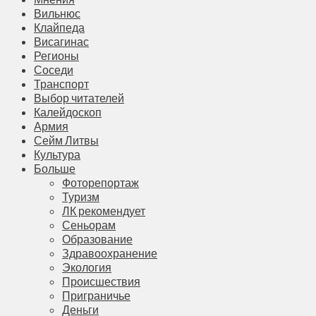
Вильнюс
Клайпеда
Висагинас
Регионы
Соседи
Транспорт
Выбор читателей
Калейдоскоп
Армия
Сейм Литвы
Культура
Больше
Фоторепортаж
Туризм
ЛК рекомендует
Сеньорам
Образование
Здравоохранение
Экология
Происшествия
Приграничье
Деньги