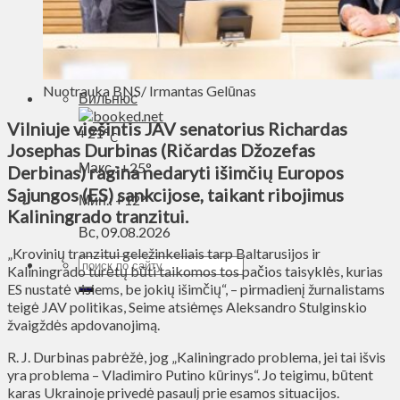
Духовное пространство
Спорт
Технологии
Энергетика
Nuotrauka BNS/ Irmantas Gelūnas
Вильнюс
Vilniuje viešintis JAV senatorius Richardas
+
21°
C
Josephas Durbinas (Ričardas Džozefas
Макс.:
+
25°
Derbinas) ragina nedaryti išimčių Europos
Sąjungos (ES) sankcijose, taikant ribojimus
Мин.:
+
12°
Kaliningrado tranzitui.
Вс, 09.08.2026
„Krovinių tranzitui geležinkeliais tarp Baltarusijos ir
Kaliningrado turėtų būti taikomos tos pačios taisyklės, kurias
ES nustatė visiems, be jokių išimčių“, – pirmadienį žurnalistams
teigė JAV politikas, Seime atsiėmęs Aleksandro Stulginskio
žvaigždės apdovanojimą.
R. J. Durbinas pabrėžė, jog „Kaliningrado problema, jei tai išvis
yra problema – Vladimiro Putino kūrinys“. Jo teigimu, būtent
karas Ukrainoje privedė pasaulį prie esamos situacijos.