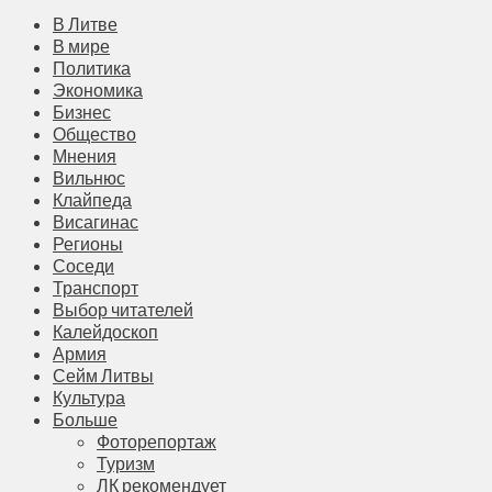
В Литве
В мире
Политика
Экономика
Бизнес
Общество
Мнения
Вильнюс
Клайпеда
Висагинас
Регионы
Соседи
Транспорт
Выбор читателей
Калейдоскоп
Армия
Сейм Литвы
Культура
Больше
Фоторепортаж
Туризм
ЛК рекомендует