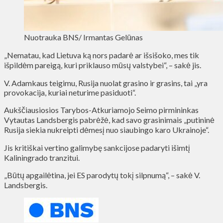
Nuotrauka BNS/ Irmantas Gelūnas
„Nematau, kad Lietuva ką nors padarė ar išsišoko, mes tik
išpildėm pareigą, kuri priklauso mūsų valstybei“, – sakė jis.
V. Adamkaus teigimu, Rusija nuolat grasino ir grasins, tai „yra
provokacija, kuriai neturime pasiduoti“.
Aukščiausiosios Tarybos-Atkuriamojo Seimo pirmininkas
Vytautas Landsbergis pabrėžė, kad savo grasinimais „putininė
Rusija siekia nukreipti dėmesį nuo siaubingo karo Ukrainoje“.
Jis kritiškai vertino galimybę sankcijose padaryti išimtį
Kaliningrado tranzitui.
„Būtų apgailėtina, jei ES parodytų tokį silpnumą“, – sakė V.
Landsbergis.