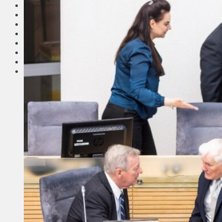
Соседи
Транспорт
Выбор читателей
Калейдоскоп
Армия
Сейм Литвы
Культура
Больше
Фоторепортаж
Туризм
ЛК рекомендует
Сеньорам
Образование
Здравоохранение
Экология
Происшествия
Приграничье
Деньги
Визиты
Выборы
Агроновости
Едим дома
Ищу семью