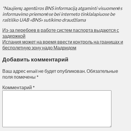
*Naujienų agentūros BNS informaciją atgaminti visuomenės
informavimo priemonėse bei interneto tinklalapiuose be
raštiško UAB «BNS» sutikimo draudžiama
Из-за перебоев в работе систем паспорта выдаются с
задержкой
Испания может на время ввести контроль на границах и
бесполетную зону надо Мадридом
Добавить комментарий
Ваш адрес email не будет опубликован.
Обязательные
поля помечены
*
Комментарий
*