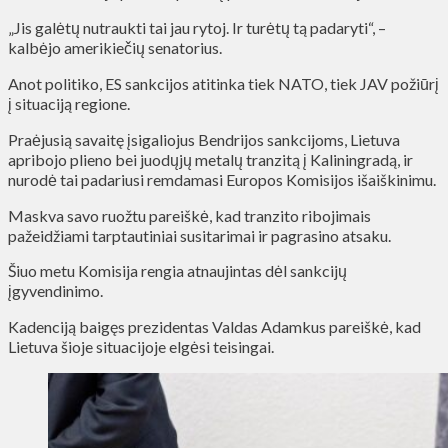
„Jis galėtų nutraukti tai jau rytoj. Ir turėtų tą padaryti“, –
kalbėjo amerikiečių senatorius.
Anot politiko, ES sankcijos atitinka tiek NATO, tiek JAV požiūrį
į situaciją regione.
Praėjusią savaitę įsigaliojus Bendrijos sankcijoms, Lietuva
apribojo plieno bei juodųjų metalų tranzitą į Kaliningradą, ir
nurodė tai padariusi remdamasi Europos Komisijos išaiškinimu.
Maskva savo ruožtu pareiškė, kad tranzito ribojimais
pažeidžiami tarptautiniai susitarimai ir pagrasino atsaku.
Šiuo metu Komisija rengia atnaujintas dėl sankcijų
įgyvendinimo.
Kadenciją baigęs prezidentas Valdas Adamkus pareiškė, kad
Lietuva šioje situacijoje elgėsi teisingai.