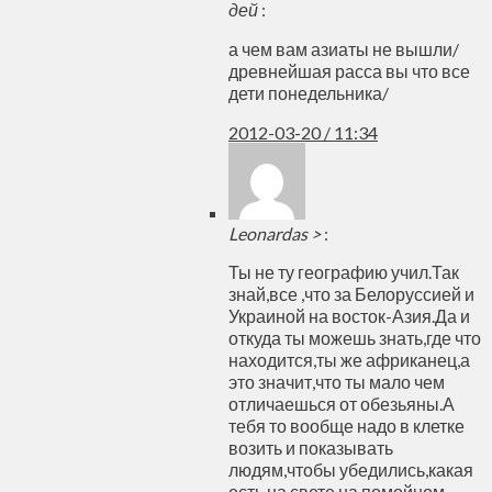
дей
:
а чем вам азиаты не вышли/
древнейшая расса вы что все
дети понедельника/
2012-03-20 / 11:34
Leonardas >
:
Ты не ту географию учил.Так
знай,все ,что за Белоруссией и
Украиной на восток-Азия.Да и
откуда ты можешь знать,где что
находится,ты же африканец,а
это значит,что ты мало чем
отличаешься от обезьяны.А
тебя то вообще надо в клетке
возить и показывать
людям,чтобы убедились,какая
есть на свете на помойном