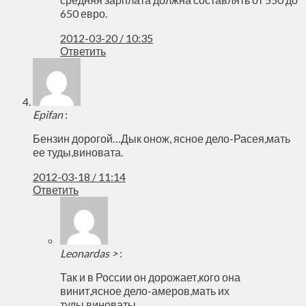
650 евро.
2012-03-20 / 10:35
Ответить
Epifan
:
Бензин дорогой…Дык онож, ясное дело-Расея,мать
ее туды,виновата.
2012-03-18 / 11:14
Ответить
Leonardas >
:
Так и в России он дорожает,кого она
винит,ясное дело-амеров,мать их
туды,виноваты.