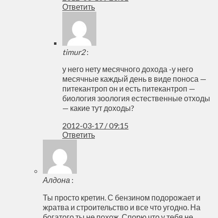
Ответить
timur2
:
у него нету месячного дохода -у него
месячные каждый день в виде поноса —
питекантроп он и есть питекантроп —
биология зоология естественные отходы
— какие тут доходы?
2012-03-17 / 09:15
Ответить
Алдона
:
Ты просто кретин. С бензином подорожает и
жратва и строительство и все что угодно. На
богатого ты не похож. Спорю что у тебя не