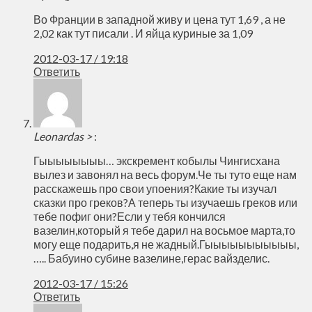
Во Франции в западной живу и цена тут 1,69 , а не
2,02 как тут писали . И яйца куриные за 1,09
2012-03-17 / 19:18
Ответить
Leonardas >
:
Гыыыыыыыы… экскремент кобылы Чингисхана
вылез и завонял на весь форум.Че ты туто еще нам
расскажешь про свои упоения?Какие ты изучал
сказки про греков?А теперь ты изучаешь греков или
тебе пофиг они?Если у тебя кончился
вазелин,который я тебе дарил на восьмое марта,то
могу еще подарить,я не жадный.Гыыыыыыыыыыы,
….. Бабуино субине вазелине,герас вайзделис.
2012-03-17 / 15:26
Ответить