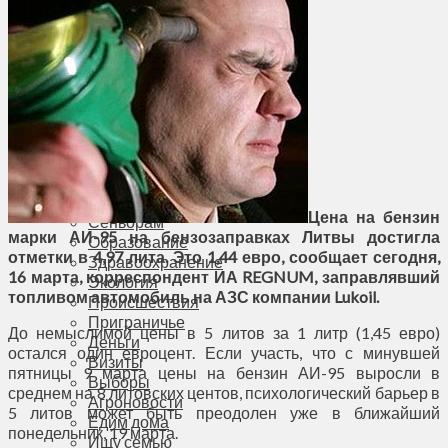
Соседи
Транспорт
Выбор читателей
Калейдоскоп
Армия
Сейм Литвы
Культура
Больше
Фоторепортаж
Туризм
ЛК рекомендует
Цена на бензин
Сеньорам
марки АИ-95 на бензозаправках Литвы достигла
Образование
отметки в 4,97 лита. Это 1,44 евро, сообщает сегодня,
Здравоохранение
16 марта, корреспондент ИА REGNUM, заправлявший
Экология
топливом автомобиль на АЗС компании Lukoil.
Происшествия
Приграничье
До немыслимой цены в 5 литов за 1 литр (1,45 евро)
Деньги
остался один евроцент. Если участь, что с минувшей
Визиты
пятницы 9 марта цены на бензин АИ-95 выросли в
Выборы
среднем на 8 литовских центов, психологический барьер в
Агроновости
5 литов может быть преодолен уже в ближайший
Едим дома
понедельник, 19 марта.
Ищу семью