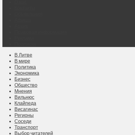
О нас
Контакты
Объявления
Афиша
Архив
Правовая информация
Реклама
Подписка
В Литве
В мире
Политика
Экономика
Бизнес
Общество
Мнения
Вильнюс
Клайпеда
Висагинас
Регионы
Соседи
Транспорт
Выбор читателей