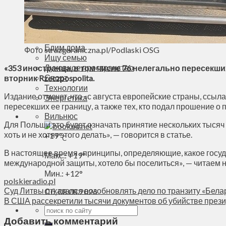
Деньги
Визиты
Выборы
Агроновости
Едим дома
Фото strazgaraniczna.pl/Podlaski OSG
Ищу семью
Духовное пространство
«353 иностранца, в том числе 76 нелегально пересекши
Спорт
вторник Rzeczpospolita.
Технологии
Издание отмечет, что «с августа европейские страны, ссы
Энергетика
пересекших ее границу, а также тех, кто подал прошение 
Вильнюс
Для Польши это будет означать принятие нескольких тысяч
хоть и не хотят этого делать», — говорится в статье.
+
19°
C
В настоящее время «принципы, определяющие, какое госуда
Макс.:
+
19°
международной защиты, хотело бы поселиться», — читаем на
Мин.:
+
12°
polskieradio.pl
Суд Литвы отказался возобновлять дело по транзиту «Бела
Сб, 08.08.2026
В США рассекретили тысячи документов об убийстве през
Добавить комментарий