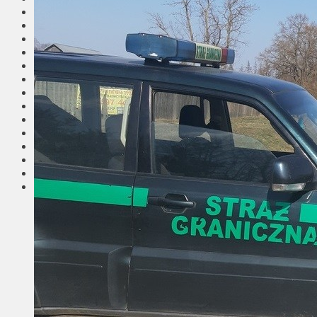
Общество
Мнения
Вильнюс
Клайпеда
Висагинас
Регионы
Соседи
Транспорт
Выбор читателей
Калейдоскоп
Армия
Сейм Литвы
Культура
Больше
Фоторепортаж
Туризм
ЛК рекомендует
Сеньорам
Образование
Здравоохранение
Экология
Происшествия
Приграничье