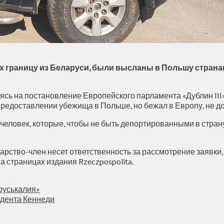
х границу из Беларуси, были высланы в Польшу странами
лаясь на постановление Европейского парламента «Дублин II
о предоставлении убежища в Польше, но бежал в Европу, не
 человек, которые, чтобы не быть депортированными в стра
рство-член несет ответственность за рассмотрение заявки, 
 страницах издания Rzeczpospolita.
руськалия»
идента Кеннеди