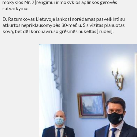
mokyklos Nr. 2 įrengimui ir mokyklos aplinkos gerovės
sutvarkymui.
D. Razumkovas Lietuvoje lankosi norėdamas pasveikinti su
atkurtos nepriklausomybės 30-mečiu. Šis vizitas planuotas
kovą, bet dėl koronaviruso grėsmės nukeltas į rudenį.