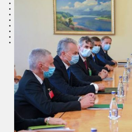
Соседи
Транспорт
Выбор читателей
Калейдоскоп
Армия
Сейм Литвы
Культура
Больше
Фоторепортаж
Туризм
ЛК рекомендует
Сеньорам
Образование
Здравоохранение
Экология
Происшествия
Приграничье
Деньги
Визиты
Выборы
Агроновости
Едим дома
Ищу семью