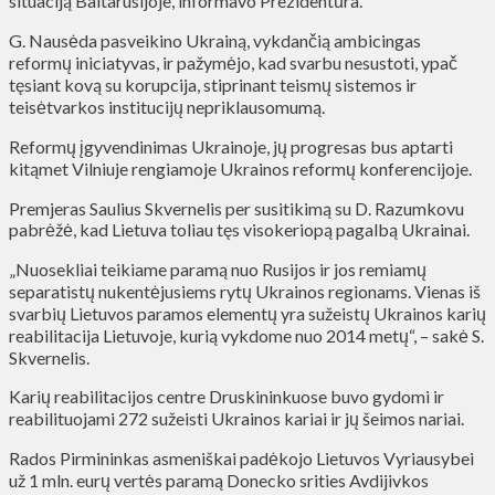
situaciją Baltarusijoje, informavo Prezidentūra.
G. Nausėda pasveikino Ukrainą, vykdančią ambicingas
reformų iniciatyvas, ir pažymėjo, kad svarbu nesustoti, ypač
tęsiant kovą su korupcija, stiprinant teismų sistemos ir
teisėtvarkos institucijų nepriklausomumą.
Reformų įgyvendinimas Ukrainoje, jų progresas bus aptarti
kitąmet Vilniuje rengiamoje Ukrainos reformų konferencijoje.
Premjeras Saulius Skvernelis per susitikimą su D. Razumkovu
pabrėžė, kad Lietuva toliau tęs visokeriopą pagalbą Ukrainai.
„Nuosekliai teikiame paramą nuo Rusijos ir jos remiamų
separatistų nukentėjusiems rytų Ukrainos regionams. Vienas iš
svarbių Lietuvos paramos elementų yra sužeistų Ukrainos karių
reabilitacija Lietuvoje, kurią vykdome nuo 2014 metų“, – sakė S.
Skvernelis.
Karių reabilitacijos centre Druskininkuose buvo gydomi ir
reabilituojami 272 sužeisti Ukrainos kariai ir jų šeimos nariai.
Rados Pirmininkas asmeniškai padėkojo Lietuvos Vyriausybei
už 1 mln. eurų vertės paramą Donecko srities Avdijivkos