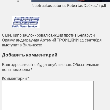
Nuotraukos autorius Robertas Dačkus/ lrp.lt
СМИ: Кипр заблокировал санкции против Беларуси
Оракул андеграунда Артемий ТРОИЦКИЙ 11 сентября
выступит в Вильнюсе!
Добавить комментарий
Ваш адрес email не будет опубликован.
Обязательные
поля помечены
*
Комментарий
*