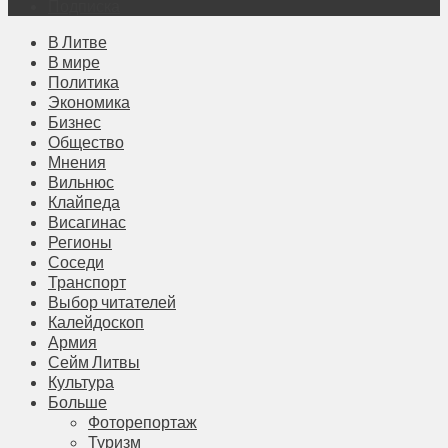
Подписка
В Литве
В мире
Политика
Экономика
Бизнес
Общество
Мнения
Вильнюс
Клайпеда
Висагинас
Регионы
Соседи
Транспорт
Выбор читателей
Калейдоскоп
Армия
Сейм Литвы
Культура
Больше
Фоторепортаж
Туризм