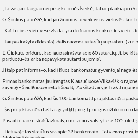
„Laivas jau daugiau nei pusę kelionės įveikė, dabar plaukia pro Sici
G. Šimkus pabrėžė, kad jau žinomos beveik visos vietovės, kur bu
„Kai kuriose vietovėse vis dar yra derinamos konkrečios vietos 
„Jau pasirašyta didesnioji dalis nuomos sutarčių su pastatų (kur 
E. Čipkutė pridūrė, kad jau pasirašyta apie 60 sutarčių. Ji, be ki
parduotuvės, arba nepavyksta sutarti su jomis“.
Ji taip pat informavo, kad į šiuos bankomatus gyventojai negalės 
Pirmas bankomatas jau įrengtas Klausučiuose Vilkaviškio rajone, 
savaitę – Šiaulėnuose netoli Šiaulių, Aukštadvaryje Trakų rajone 
G. Šimkus pabrėžė, kad šis 100 bankomatų projektas nėra paskutin
„Šis projektas nėra taškas grynųjų pinigų prieigos užtikrinimo da
Pasaulio banko skaičiavimais, euro zonos valstybėse 100 tūkst. g
„Lietuvoje tas skaičius yra apie 39 bankomatai. Tai vienas prasči
Mykolas Majauskas.