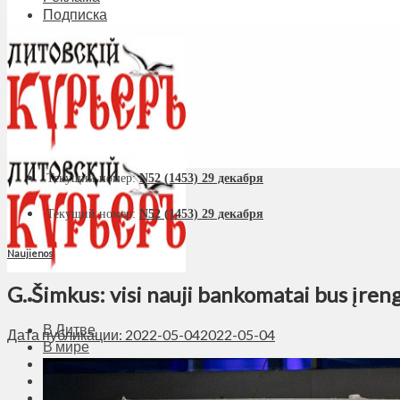
Подписка
Текущий номер:
N52 (1453) 29 декабря
Текущий номер:
N52 (1453) 29 декабря
Naujienos
G. Šimkus: visi nauji bankomatai bus įreng
В Литве
Дата публикации: 2022-05-04
2022-05-04
В мире
Политика
Экономика
Бизнес