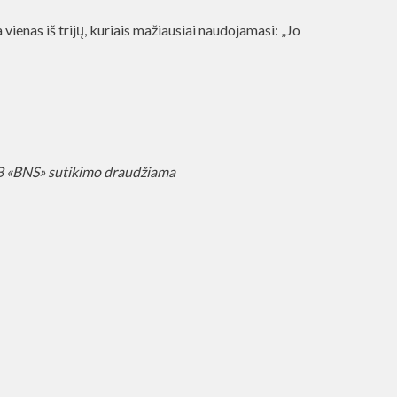
ienas iš trijų, kuriais mažiausiai naudojamasi: „Jo
AB «BNS» sutikimo draudžiama