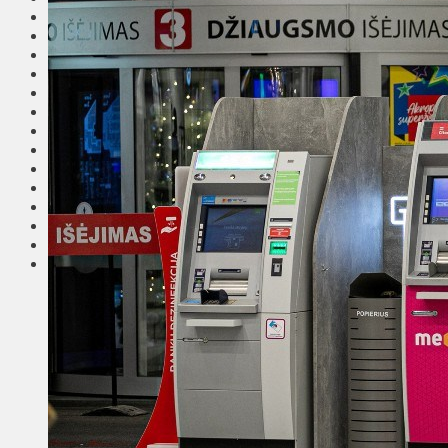
Общество
Мнения
Вильнюс
Клайпеда
Висагинас
Регионы
Соседи
Транспорт
Выбор читателей
Калейдоскоп
Армия
Сейм Литвы
Культура
Больше
Фоторепортаж
Туризм
ЛК рекомендует
Сеньорам
Образование
Здравоохранение
Экология
Происшествия
Приграничье