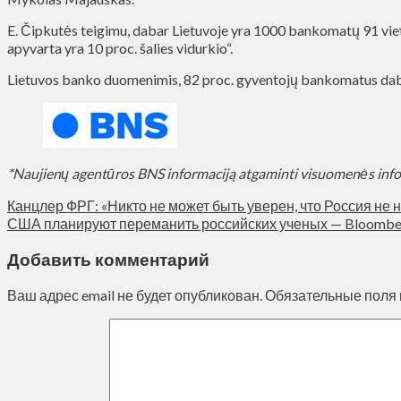
E. Čipkutės teigimu, dabar Lietuvoje yra 1000 bankomatų 91 vietov
apyvarta yra 10 proc. šalies vidurkio“.
Lietuvos banko duomenimis, 82 proc. gyventojų bankomatus daba
*Naujienų agentūros BNS informaciją atgaminti visuomenės inf
Канцлер ФРГ: «Никто не может быть уверен, что Россия не 
США планируют переманить российских ученых — Bloombe
Добавить комментарий
Ваш адрес email не будет опубликован.
Обязательные поля