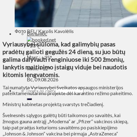
Духовное пространство
Спорт
Технологии
Энергетика
Фото BFL/ Karolis Kavolėlis
Вильнюс
Vyriausybei siūloma, kad galimybių pasas
+
23°
C
pradėtų galioti gegužės 24 dieną, su juo būtų
Макс.:
+
25°
galima dalyvauti renginiuose iki 500 žmonių,
lankytis maitinimo įstaigų viduje bei naudotis
Мин.:
+
12°
kitomis lengvatomis.
Вс, 09.08.2026
Tai numatyta Vyriausybei Sveikatos apsaugos ministerijos
pateiktame nutarimo projekte dėl karantino režimo pakeitimo.
Ministrų kabinetas projektą svarstys trečiadienį.
Švelnesnės sąlygos galėtų būti taikomos po savaitės, kai
žmogus gauna antrąjį „Moderna“ ar „Pfizer“ vakcinos skiepą,
taip pat praėjus keturioms savaitėms po pasiskiepijimo
„Johnson & Johnson“ vakcina bei pirmąja „AstraZeneca“