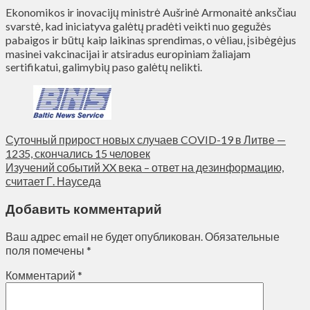
Ekonomikos ir inovacijų ministrė Aušrinė Armonaitė anksčiau
svarstė, kad iniciatyva galėtų pradėti veikti nuo gegužės
pabaigos ir būtų kaip laikinas sprendimas, o vėliau, įsibėgėjus
masinei vakcinacijai ir atsiradus europiniam žaliajam
sertifikatui, galimybių paso galėtų nelikti.
Суточный прирост новых случаев COVID-19 в Литве —
1235, скончались 15 человек
Изучений событий XX века – ответ на дезинформацию,
считает Г. Науседа
Добавить комментарий
Ваш адрес email не будет опубликован.
Обязательные
поля помечены
*
Комментарий
*