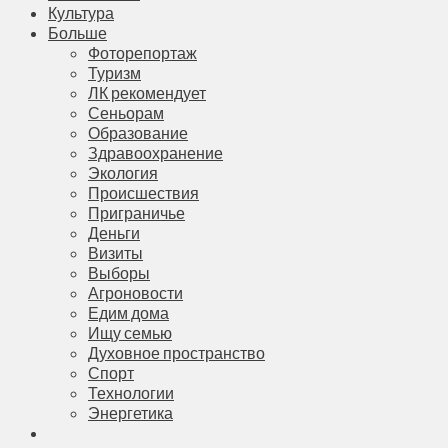
Культура
Больше
Фоторепортаж
Туризм
ЛК рекомендует
Сеньорам
Образование
Здравоохранение
Экология
Происшествия
Приграничье
Деньги
Визиты
Выборы
Агроновости
Едим дома
Ищу семью
Духовное пространство
Спорт
Технологии
Энергетика