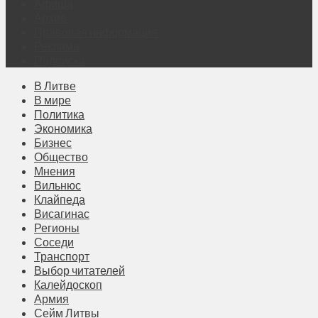
Афиша
Архив
Правовая информация
Реклама
Подписка
В Литве
В мире
Политика
Экономика
Бизнес
Общество
Мнения
Вильнюс
Клайпеда
Висагинас
Регионы
Соседи
Транспорт
Выбор читателей
Калейдоскоп
Армия
Сейм Литвы