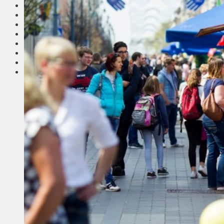
Соседи
Транспорт
Выбор читателей
Калейдоскоп
Армия
Сейм Литвы
Культура
Больше
Фоторепортаж
Туризм
ЛК рекомендует
Сеньорам
Образование
Здравоохранение
Экология
Происшествия
Приграничье
Деньги
Визиты
Выборы
Агроновости
Едим дома
Ищу семью