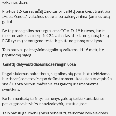
vakcinos doze.
Praėjus 12-kai savaičių žmogus privalėtų pasiskiepyti antrąja
„AstraZeneca“ vakcinos doze arba palengvinimai jam nustotų
galioti.
Be to pasas galios persirgusiems COVID-19 ir tiems, kurie
turės ne anksčiau nei prieš 24 valandas atliktą neigiamą testą:
PGR tyrimą ar antigeno testą, ir gautą neigiamą atsakymą.
Taip pat visi palengvinimai galiotų vaikams iki 16 metų be
papildomų sąlygų.
Galėtų dalyvauti didesniuose renginiuose
Pagal siūlomus pakeitimus, su galimybių pasu būtų leidžiama
burtis viešose erdvėse po dešimt asmenų, kai kitais atvejais šis
skaičius yra perpus mažesnis, tai galiotų ir asmeninėms
šventėms.
Be to imunitetą turintys asmenys galėtų teikti kontaktines
paslaugas valstybės ir savivaldybių institucijose.
Taip pat su galimybių pasu nebebūtų taikomas reikalavimas