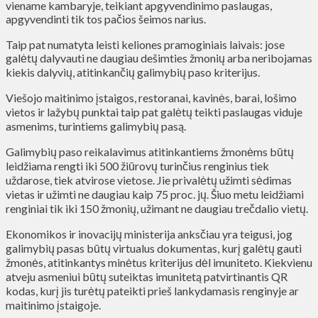
viename kambaryje, teikiant apgyvendinimo paslaugas,
apgyvendinti tik tos pačios šeimos narius.
Taip pat numatyta leisti keliones pramoginiais laivais: jose
galėtų dalyvauti ne daugiau dešimties žmonių arba neribojamas
kiekis dalyvių, atitinkančių galimybių paso kriterijus.
Viešojo maitinimo įstaigos, restoranai, kavinės, barai, lošimo
vietos ir lažybų punktai taip pat galėtų teikti paslaugas viduje
asmenims, turintiems galimybių pasą.
Galimybių paso reikalavimus atitinkantiems žmonėms būtų
leidžiama rengti iki 500 žiūrovų turinčius renginius tiek
uždarose, tiek atvirose vietose. Jie privalėtų užimti sėdimas
vietas ir užimti ne daugiau kaip 75 proc. jų. Šiuo metu leidžiami
renginiai tik iki 150 žmonių, užimant ne daugiau trečdalio vietų.
Ekonomikos ir inovacijų ministerija anksčiau yra teigusi, jog
galimybių pasas būtų virtualus dokumentas, kurį galėtų gauti
žmonės, atitinkantys minėtus kriterijus dėl imuniteto. Kiekvienu
atveju asmeniui būtų suteiktas imunitetą patvirtinantis QR
kodas, kurį jis turėtų pateikti prieš lankydamasis renginyje ar
maitinimo įstaigoje.